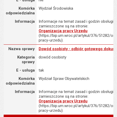
E - usługa
nie
Komórka
Wydział Środowiska
odpowiedzialna
Informacja
Informacje na temat zasad i godzin obsługi K
zamieszczone są na stronie:
Organizacja pracy Urzędu
(https://bip.um.wroc.pl/artykul/376/51282/org
pracy-urzedu).
Nazwa sprawy : Dowód osobisty - odbiór gotowego dokumentu
Nazwa sprawy
Dowód osobisty - odbiór gotowego dokum
Kategoria
dowód osobisty
sprawy
E - usługa
tak
Komórka
Wydział Spraw Obywatelskich
odpowiedzialna
Informacja
Informacje na temat zasad i godzin obsługi K
zamieszczone są na stronie:
Organizacja pracy Urzędu
(https://bip.um.wroc.pl/artykul/376/51282/org
pracy-urzedu).