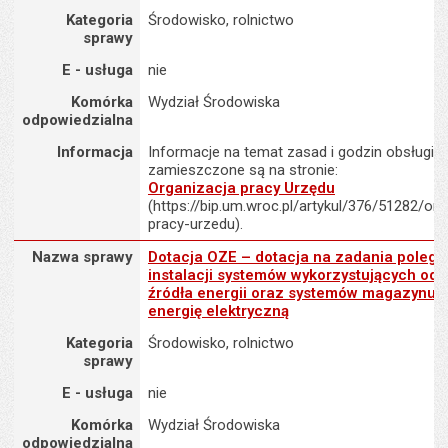
Kategoria
Środowisko, rolnictwo
sprawy
E - usługa
nie
Komórka
Wydział Środowiska
odpowiedzialna
Informacja
Informacje na temat zasad i godzin obsługi K
zamieszczone są na stronie:
Organizacja pracy Urzędu
(https://bip.um.wroc.pl/artykul/376/51282/org
pracy-urzedu).
Nazwa sprawy : Dotacja OZE – dotacja na zadania polegające na 
Nazwa sprawy
Dotacja OZE – dotacja na zadania polega
instalacji systemów wykorzystujących od
źródła energii oraz systemów magazynuj
energię elektryczną
Kategoria
Środowisko, rolnictwo
sprawy
E - usługa
nie
Komórka
Wydział Środowiska
odpowiedzialna