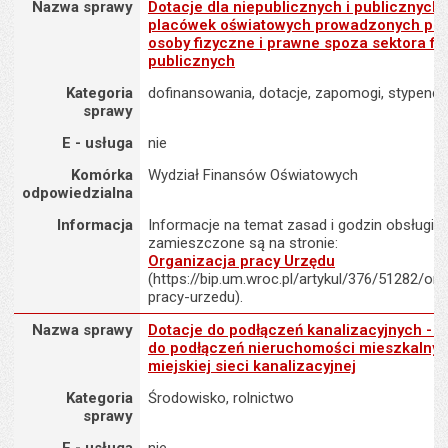
Nazwa sprawy
Dotacje dla niepublicznych i publicznych 
placówek oświatowych prowadzonych pr
osoby fizyczne i prawne spoza sektora f
publicznych
Kategoria
dofinansowania, dotacje, zapomogi, stypendi
sprawy
E - usługa
nie
Komórka
Wydział Finansów Oświatowych
odpowiedzialna
Informacja
Informacje na temat zasad i godzin obsługi K
zamieszczone są na stronie:
Organizacja pracy Urzędu
(https://bip.um.wroc.pl/artykul/376/51282/org
pracy-urzedu).
Nazwa sprawy : Dotacje do podłączeń kanalizacyjnych - dotacja d
Nazwa sprawy
Dotacje do podłączeń kanalizacyjnych - d
do podłączeń nieruchomości mieszkalnyc
miejskiej sieci kanalizacyjnej
Kategoria
Środowisko, rolnictwo
sprawy