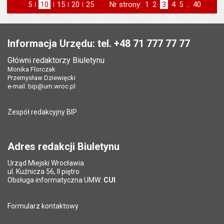
5
elementów na stronie
10
elementów
15
elementów
20
elementów
25
elementów
Nr strony:
Strona
1
Strona
2
Strona
3
Strona
4
Strona
5
..
Strona
40
na stronie
na stronie
na stronie
na stronie
strona
st
poprzednia
następna
Stopka
Informacja Urzędu: tel. +48 71 777 77 77
Główni redaktorzy Biuletynu
Monika Florczak
Przemysław Dziewięcki
e-mail:
bip@um.wroc.pl
Zespół redakcyjny BIP
Adres redakcji Biuletynu
Urząd Miejski Wrocławia
ul. Kuźnicza 56, II piętro
Obsługa informatyczna UMW:
CUI
Formularz kontaktowy