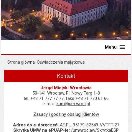
Menu
Strona główna
Oświadczenia majątkowe
Kontakt
Urząd Miejski Wrocławia
50-141 Wrocław, Pl. Nowy Targ 1-8
tel. +48 71 777 77 77, faks +48 71 770 61 66
e-mail:
kum@um.wroc.pl
Zasady i godziny obsługi Klientów
Adres do e-doręczeń:
AE:PL-95179-82549-VVTFT-27
Skrytka UMW na ePUAP-ie:
/umwroclaw/SkrytkaESP