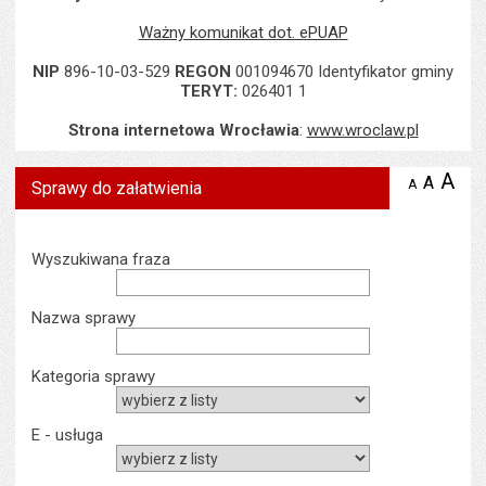
Ważny komunikat dot. ePUAP
NIP
896-10-03-529
REGON
001094670 Identyfikator gminy
TERYT:
026401 1
Strona internetowa Wrocławia
:
www.wroclaw.pl
A
po
A
domyś
A
zmniejsz
Sprawy do załatwienia
tekst na
wielk
te
stronie
tekstu
s
stron
Wyszukiwarka
Wyszukiwana fraza
Nazwa sprawy
Kategoria sprawy
E - usługa