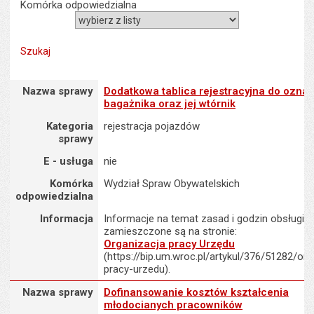
Komórka odpowiedzialna
Nazwa sprawy : Dodatkowa tablica rejestracyjna do oznaczenia bag
Nazwa sprawy
Dodatkowa tablica rejestracyjna do ozna
bagażnika oraz jej wtórnik
Kategoria
rejestracja pojazdów
sprawy
E - usługa
nie
Komórka
Wydział Spraw Obywatelskich
odpowiedzialna
Informacja
Informacje na temat zasad i godzin obsługi K
zamieszczone są na stronie:
Organizacja pracy Urzędu
(https://bip.um.wroc.pl/artykul/376/51282/org
pracy-urzedu).
Nazwa sprawy : Dofinansowanie kosztów kształcenia młodocian
Nazwa sprawy
Dofinansowanie kosztów kształcenia
młodocianych pracowników