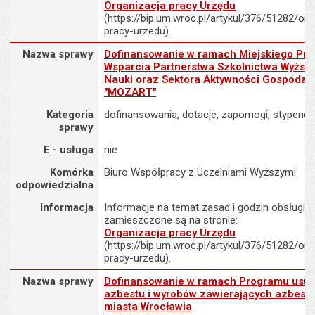
Organizacja pracy Urzędu
(https://bip.um.wroc.pl/artykul/376/51282/org
pracy-urzedu).
Nazwa sprawy : Dofinansowanie w ramach Miejskiego Programu W
Nazwa sprawy
Dofinansowanie w ramach Miejskiego Pr
Wsparcia Partnerstwa Szkolnictwa Wyższe
Nauki oraz Sektora Aktywności Gospodar
"MOZART"
Kategoria
dofinansowania, dotacje, zapomogi, stypendi
sprawy
E - usługa
nie
Komórka
Biuro Współpracy z Uczelniami Wyższymi
odpowiedzialna
Informacja
Informacje na temat zasad i godzin obsługi K
zamieszczone są na stronie:
Organizacja pracy Urzędu
(https://bip.um.wroc.pl/artykul/376/51282/org
pracy-urzedu).
Nazwa sprawy : Dofinansowanie w ramach Programu usuwania azb
Nazwa sprawy
Dofinansowanie w ramach Programu usu
azbestu i wyrobów zawierających azbest 
miasta Wrocławia