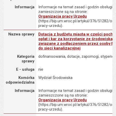
Informacja
Informacje na temat zasad i godzin obsługi K
zamieszczone są na stronie:
Organizacja pracy Urzędu
(https://bip.um.wroc.pl/artykul/376/51282/org
pracy-urzedu).
Nazwa sprawy : Dotacja z budżetu miasta w części pochodzącej z 
Nazwa sprawy
Dotacja z budżetu miasta w części pocho
opłat i kar za korzystanie ze środowiska 
związane z podłączeniem przez osoby fi
do sieci kanalizacyjnej
Kategoria
dofinansowania, dotacje, zapomogi, stypendi
sprawy
E - usługa
nie
Komórka
Wydział Środowiska
odpowiedzialna
Informacja
Informacje na temat zasad i godzin obsługi K
zamieszczone są na stronie:
Organizacja pracy Urzędu
(https://bip.um.wroc.pl/artykul/376/51282/org
pracy-urzedu).
Nazwa sprawy : Dotacje dla niepublicznych i publicznych szkół 