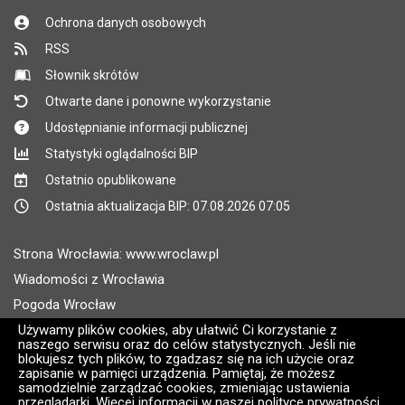
Ochrona danych osobowych
RSS
Słownik skrótów
Otwarte dane i ponowne wykorzystanie
Udostępnianie informacji publicznej
Statystyki oglądalności BIP
Ostatnio opublikowane
Ostatnia aktualizacja BIP: 07.08.2026 07:05
Strona Wrocławia: www.wroclaw.pl
Wiadomości z Wrocławia
Pogoda Wrocław
Rozkłady jazdy MPK Wrocław
Używamy plików cookies, aby ułatwić Ci korzystanie z
naszego serwisu oraz do celów statystycznych. Jeśli nie
Administratorem wroclaw.pl jest: ARAW
blokujesz tych plików, to zgadzasz się na ich użycie oraz
zapisanie w pamięci urządzenia. Pamiętaj, że możesz
samodzielnie zarządzać cookies, zmieniając ustawienia
Wersja systemu: 2.8.30.09
przeglądarki. Więcej informacji w naszej polityce prywatności.