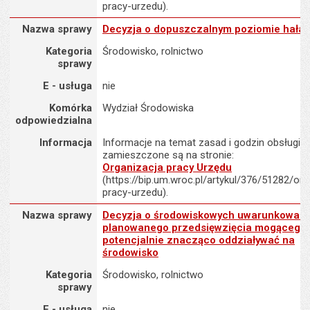
pracy-urzedu).
Nazwa sprawy : Decyzja o dopuszczalnym poziomie hałasu
Nazwa sprawy
Decyzja o dopuszczalnym poziomie hała
Kategoria
Środowisko, rolnictwo
sprawy
E - usługa
nie
Komórka
Wydział Środowiska
odpowiedzialna
Informacja
Informacje na temat zasad i godzin obsługi K
zamieszczone są na stronie:
Organizacja pracy Urzędu
(https://bip.um.wroc.pl/artykul/376/51282/org
pracy-urzedu).
Nazwa sprawy : Decyzja o środowiskowych uwarunkowaniach dla
Nazwa sprawy
Decyzja o środowiskowych uwarunkowani
planowanego przedsięwzięcia mogącego
potencjalnie znacząco oddziaływać na
środowisko
Kategoria
Środowisko, rolnictwo
sprawy
E - usługa
nie