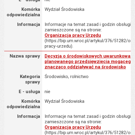
Komórka
Wydział Środowiska
odpowiedzialna
Informacja
Informacje na temat zasad i godzin obsługi K
zamieszczone są na stronie:
Organizacja pracy Urzędu
(https://bip.um.wroc.pl/artykul/376/51282/org
pracy-urzedu).
Nazwa sprawy : Decyzja o środowiskowych uwarunkowaniach dl
Nazwa sprawy
Decyzja o środowiskowych uwarunkowani
planowanego przedsięwzięcia mogącego
znacząco oddziaływać na środowisko
Kategoria
Środowisko, rolnictwo
sprawy
E - usługa
nie
Komórka
Wydział Środowiska
odpowiedzialna
Informacja
Informacje na temat zasad i godzin obsługi K
zamieszczone są na stronie:
Organizacja pracy Urzędu
(https://bip.um.wroc.pl/artykul/376/51282/org