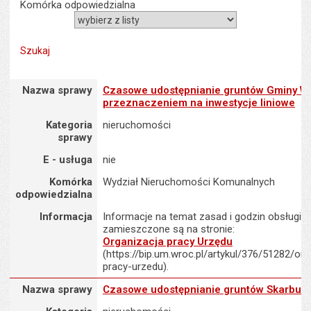
Komórka odpowiedzialna
Nazwa sprawy : Czasowe udostępnianie gruntów Gminy Wrocław z
Nazwa sprawy
Czasowe udostępnianie gruntów Gminy W
przeznaczeniem na inwestycje liniowe
Kategoria
nieruchomości
sprawy
E - usługa
nie
Komórka
Wydział Nieruchomości Komunalnych
odpowiedzialna
Informacja
Informacje na temat zasad i godzin obsługi K
zamieszczone są na stronie:
Organizacja pracy Urzędu
(https://bip.um.wroc.pl/artykul/376/51282/org
pracy-urzedu).
Nazwa sprawy : Czasowe udostępnianie gruntów Skarbu Państwa
Nazwa sprawy
Czasowe udostępnianie gruntów Skarbu 