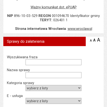
Ważny komunikat dot. ePUAP
NIP
896-10-03-529
REGON
001094670 Identyfikator gminy
TERYT:
026401 1
Strona internetowa Wrocławia
:
www.wroclaw.pl
A
po
A
domyś
A
zmniejsz
Sprawy do załatwienia
tekst na
wielk
te
stronie
tekstu
s
stron
Wyszukiwarka
Wyszukiwana fraza
Nazwa sprawy
Kategoria sprawy
E - usługa