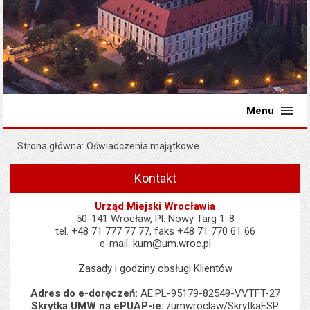
Menu
Strona główna
Oświadczenia majątkowe
Kontakt
Urząd Miejski Wrocławia
50-141 Wrocław, Pl. Nowy Targ 1-8
tel. +48 71 777 77 77, faks +48 71 770 61 66
e-mail:
kum@um.wroc.pl
Zasady i godziny obsługi Klientów
Adres do e-doręczeń:
AE:PL-95179-82549-VVTFT-27
Skrytka UMW na ePUAP-ie:
/umwroclaw/SkrytkaESP