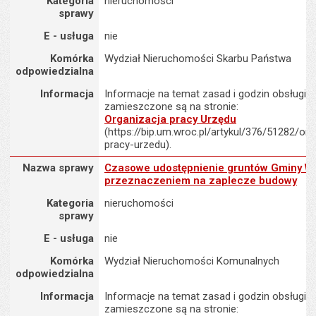
Kategoria
nieruchomości
sprawy
E - usługa
nie
Komórka
Wydział Nieruchomości Skarbu Państwa
odpowiedzialna
Informacja
Informacje na temat zasad i godzin obsługi K
zamieszczone są na stronie:
Organizacja pracy Urzędu
(https://bip.um.wroc.pl/artykul/376/51282/org
pracy-urzedu).
Nazwa sprawy : Czasowe udostępnienie gruntów Gminy Wrocław
Nazwa sprawy
Czasowe udostępnienie gruntów Gminy W
przeznaczeniem na zaplecze budowy
Kategoria
nieruchomości
sprawy
E - usługa
nie
Komórka
Wydział Nieruchomości Komunalnych
odpowiedzialna
Informacja
Informacje na temat zasad i godzin obsługi K
zamieszczone są na stronie: