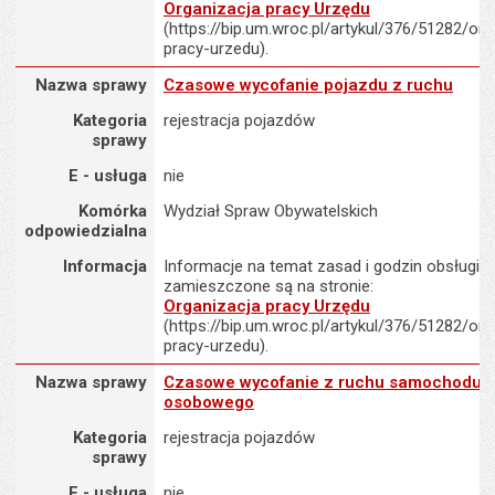
Organizacja pracy Urzędu
(https://bip.um.wroc.pl/artykul/376/51282/org
pracy-urzedu).
Nazwa sprawy : Czasowe wycofanie pojazdu z ruchu
Nazwa sprawy
Czasowe wycofanie pojazdu z ruchu
Kategoria
rejestracja pojazdów
sprawy
E - usługa
nie
Komórka
Wydział Spraw Obywatelskich
odpowiedzialna
Informacja
Informacje na temat zasad i godzin obsługi K
zamieszczone są na stronie:
Organizacja pracy Urzędu
(https://bip.um.wroc.pl/artykul/376/51282/org
pracy-urzedu).
Nazwa sprawy : Czasowe wycofanie z ruchu samochodu osobo
Nazwa sprawy
Czasowe wycofanie z ruchu samochodu
osobowego
Kategoria
rejestracja pojazdów
sprawy
E - usługa
nie