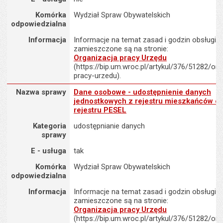
Komórka
Wydział Spraw Obywatelskich
odpowiedzialna
Informacja
Informacje na temat zasad i godzin obsługi K
zamieszczone są na stronie:
Organizacja pracy Urzędu
(https://bip.um.wroc.pl/artykul/376/51282/org
pracy-urzedu).
Nazwa sprawy : Dane osobowe - udostępnienie danych jednostkow
Nazwa sprawy
Dane osobowe - udostępnienie danych
jednostkowych z rejestru mieszkańców o
rejestru PESEL
Kategoria
udostępnianie danych
sprawy
E - usługa
tak
Komórka
Wydział Spraw Obywatelskich
odpowiedzialna
Informacja
Informacje na temat zasad i godzin obsługi K
zamieszczone są na stronie:
Organizacja pracy Urzędu
(https://bip.um.wroc.pl/artykul/376/51282/org