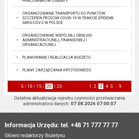
PRACOWNIKÓW OŚWIATY
ORGANIZOWANIE TRANSPORTU DO PUNKTÓW
SZCZEPIEŃ PRZECIW COVID-19 W TRAKCIE EPIDEMII
SARS-COV-2 W POLSCE
ORGANIZOWANIE WSPÓLNEJ OBSŁUGI
ADMINISTRACYJNEJ, FINANSOWEJ I
ORGANIZACYJNEJ
PLANOWANIE I REALIZACJA BUDŻETU
PLANY ZARZĄDZANIA KRYZYSOWEGO
5
elementów na stronie
10
elementów
15
elementów
20
elementów
25
elementów
Strona
1
Strona
2
Strona
3
Strona
4
Strona
5
..
Strona
9
na stronie
na stronie
na stronie
na stronie
strona
st
poprzednia
następna
Ostatnia aktualizacja rejestru czynności przetwarzania
administratora danych:
07.08.2026 07:00:07
Stopka
Informacja Urzędu: tel. +48 71 777 77 77
Główni redaktorzy Biuletynu