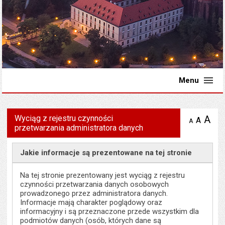
Menu
Wyciąg z rejestru czynności
A
po
A
domyś
A
zmniejsz
przetwarzania administratora danych
tekst na
wielk
te
stronie
tekstu
s
stron
Jakie informacje są prezentowane na tej stronie
Na tej stronie prezentowany jest wyciąg z rejestru
czynności przetwarzania danych osobowych
prowadzonego przez administratora danych.
Informacje mają charakter poglądowy oraz
informacyjny i są przeznaczone przede wszystkim dla
podmiotów danych (osób, których dane są