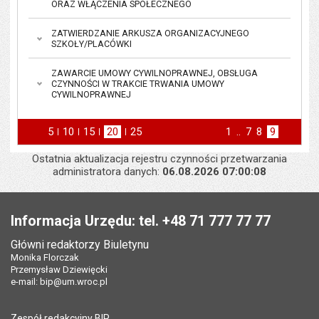
ORAZ WŁĄCZENIA SPOŁECZNEGO
ZATWIERDZANIE ARKUSZA ORGANIZACYJNEGO
SZKOŁY/PLACÓWKI
ZAWARCIE UMOWY CYWILNOPRAWNEJ, OBSŁUGA
CZYNNOŚCI W TRAKCIE TRWANIA UMOWY
CYWILNOPRAWNEJ
5
elementów na stronie
10
elementów
15
elementów
20
elementów
25
elementów
Strona
1
..
Strona
7
Strona
8
Strona
9
na stronie
na stronie
na stronie
na stronie
strona
poprzednia
Ostatnia aktualizacja rejestru czynności przetwarzania
administratora danych:
06.08.2026 07:00:08
Stopka
Informacja Urzędu: tel. +48 71 777 77 77
Główni redaktorzy Biuletynu
Monika Florczak
Przemysław Dziewięcki
e-mail:
bip@um.wroc.pl
Zespół redakcyjny BIP