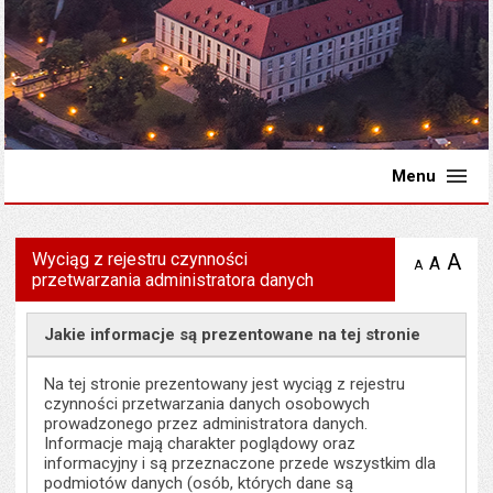
Menu
Wyciąg z rejestru czynności
A
po
A
domyś
A
zmniejsz
przetwarzania administratora danych
tekst na
wielk
te
stronie
tekstu
s
stron
Jakie informacje są prezentowane na tej stronie
Na tej stronie prezentowany jest wyciąg z rejestru
czynności przetwarzania danych osobowych
prowadzonego przez administratora danych.
Informacje mają charakter poglądowy oraz
informacyjny i są przeznaczone przede wszystkim dla
podmiotów danych (osób, których dane są