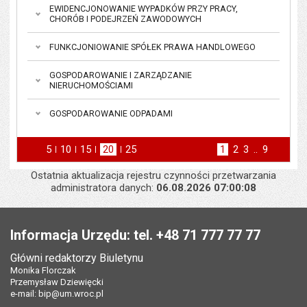
EWIDENCJONOWANIE WYPADKÓW PRZY PRACY,
CHORÓB I PODEJRZEŃ ZAWODOWYCH
FUNKCJONIOWANIE SPÓŁEK PRAWA HANDLOWEGO
GOSPODAROWANIE I ZARZĄDZANIE
NIERUCHOMOŚCIAMI
GOSPODAROWANIE ODPADAMI
5
elementów na stronie
10
elementów
15
elementów
20
elementów
25
elementów
Strona
1
Strona
2
Strona
3
..
Strona
9
na stronie
na stronie
na stronie
na stronie
st
następna
Ostatnia aktualizacja rejestru czynności przetwarzania
administratora danych:
06.08.2026 07:00:08
Stopka
Informacja Urzędu: tel. +48 71 777 77 77
Główni redaktorzy Biuletynu
Monika Florczak
Przemysław Dziewięcki
e-mail:
bip@um.wroc.pl