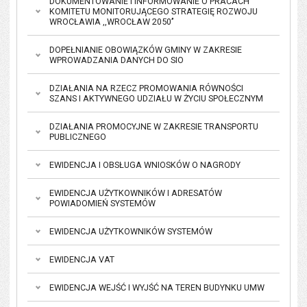
DOKUMENTOWANIE I INFORMOWANIE O PRACACH
KOMITETU MONITORUJĄCEGO STRATEGIĘ ROZWOJU
WROCŁAWIA ,,WROCŁAW 2050’’
DOPEŁNIANIE OBOWIĄZKÓW GMINY W ZAKRESIE
WPROWADZANIA DANYCH DO SIO
DZIAŁANIA NA RZECZ PROMOWANIA RÓWNOŚCI
SZANS I AKTYWNEGO UDZIAŁU W ŻYCIU SPOŁECZNYM
DZIAŁANIA PROMOCYJNE W ZAKRESIE TRANSPORTU
PUBLICZNEGO
EWIDENCJA I OBSŁUGA WNIOSKÓW O NAGRODY
EWIDENCJA UŻYTKOWNIKÓW I ADRESATÓW
POWIADOMIEŃ SYSTEMÓW
EWIDENCJA UŻYTKOWNIKÓW SYSTEMÓW
EWIDENCJA VAT
EWIDENCJA WEJŚĆ I WYJŚĆ NA TEREN BUDYNKU UMW