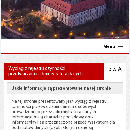
Menu
Wyciąg z rejestru czynności
A
po
A
domyś
A
zmniejsz
przetwarzania administratora danych
tekst na
wielk
te
stronie
tekstu
s
stron
Jakie informacje są prezentowane na tej stronie
Na tej stronie prezentowany jest wyciąg z rejestru
czynności przetwarzania danych osobowych
prowadzonego przez administratora danych.
Informacje mają charakter poglądowy oraz
informacyjny i są przeznaczone przede wszystkim dla
podmiotów danych (osób, których dane są