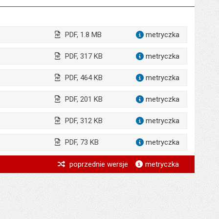
PDF, 1.8 MB
metryczka
dla załąc
PDF, 317 KB
metryczka
dla załąc
PDF, 464 KB
metryczka
dla załąc
PDF, 201 KB
metryczka
dla załąc
PDF, 312 KB
metryczka
dla załąc
PDF, 73 KB
metryczka
dla załąc
*
poprzednie wersje
metryczka
*
*
*