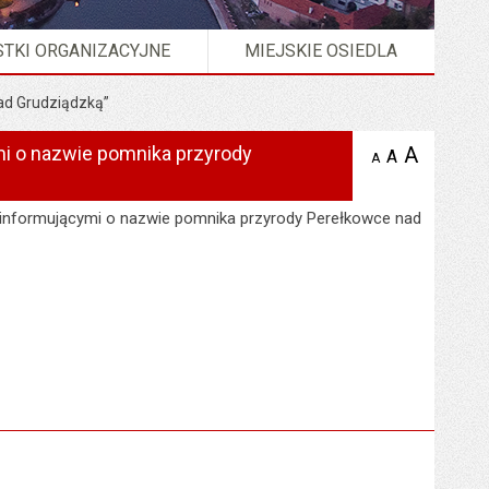
TKI ORGANIZACYJNE
MIEJSKIE OSIEDLA
ad Grudziądzką”
mi o nazwie pomnika przyrody
A
powię
A
domyślna
Wersja strony w formacie
XML
A
zmniejsz
tekst na
wielkość
tekst 
stronie
tekstu na
stron
 informującymi o nazwie pomnika przyrody Perełkowce nad
stronie