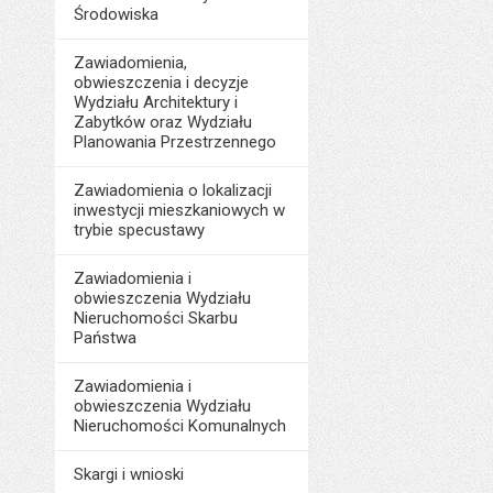
Ostatnio zaktualiz
Środowiska
Ostatnio zaktualiz
Liczba pobrań:
Data ostatniej aktua
Data ostatniej aktua
Zawiadomienia,
obwieszczenia i decyzje
Liczba pobrań:
Liczba wyświetleń:
Wydziału Architektury i
Zabytków oraz Wydziału
Planowania Przestrzennego
Zawiadomienia o lokalizacji
inwestycji mieszkaniowych w
trybie specustawy
Zawiadomienia i
obwieszczenia Wydziału
Nieruchomości Skarbu
Państwa
Zawiadomienia i
obwieszczenia Wydziału
Nieruchomości Komunalnych
Skargi i wnioski