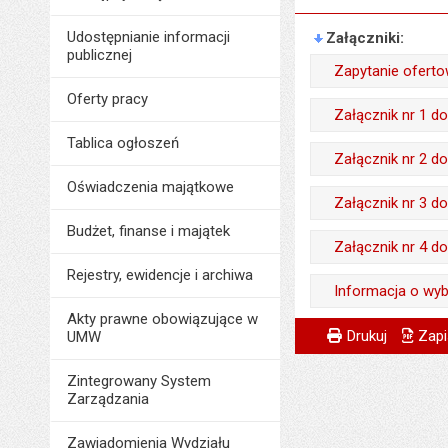
Udostępnianie informacji
Załączniki
publicznej
Zapytanie ofert
Oferty pracy
Wytworzył:
Załącznik nr 1 d
Data wytworzenia:
Tablica ogłoszeń
Wytworzył:
Załącznik nr 2 d
Opublikował w BIP
Data wytworzenia:
Oświadczenia majątkowe
Wytworzył:
Załącznik nr 3 d
Data opublikowani
Opublikował w BIP
Data wytworzenia:
Budżet, finanse i majątek
Ostatnio zaktualiz
Wytworzył:
Załącznik nr 4 d
Data opublikowani
Opublikował w BIP
Data ostatniej aktua
Data wytworzenia:
Rejestry, ewidencje i archiwa
Ostatnio zaktualiz
Wytworzył:
Informacja o wyb
Data opublikowani
Liczba pobrań:
Opublikował w BIP
Data ostatniej aktua
Data wytworzenia:
Akty prawne obowiązujące w
Ostatnio zaktualiz
Wytworzył:
Metryczka
Powiadom znajome
Wytworzył:
Data opublikowani
Drukuj
Zapi
UMW
Liczba pobrań:
Opublikował w BIP
Data ostatniej aktua
Data wytworzenia:
Data wytworzenia:
Ostatnio zaktualiz
Data opublikowani
Zintegrowany System
Liczba pobrań:
Opublikował w BIP
Zarządzania
Opublikował w BIP
Data ostatniej aktua
Ostatnio zaktualiz
Data opublikowani
Data opublikowani
Liczba pobrań:
Zawiadomienia Wydziału
Data ostatniej aktua