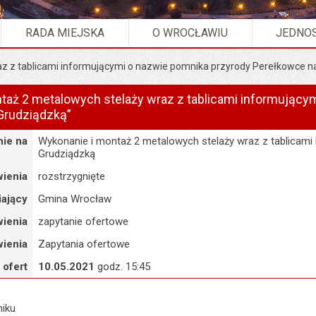
RADA MIEJSKA
O WROCŁAWIU
JEDNOS
az z tablicami informującymi o nazwie pomnika przyrody Perełkowce n
taż 2 metalowych stelaży wraz z tablicami informujący
Grudziądzką”
ie na
Wykonanie i montaż 2 metalowych stelaży wraz z tablicami
Grudziądzką
ienia
rozstrzygnięte
ający
Gmina Wrocław
ienia
zapytanie ofertowe
ienia
Zapytania ofertowe
 ofert
10.05.2021
godz. 15:45
niku