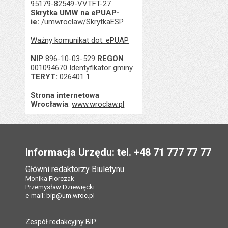
95179-82549-VVTFT-27
Skrytka UMW na ePUAP-
ie:
/umwroclaw/SkrytkaESP
Ważny komunikat dot. ePUAP
NIP
896-10-03-529
REGON
001094670 Identyfikator gminy
TERYT:
026401 1
Strona internetowa
Wrocławia
:
www.wroclaw.pl
Stopka
Informacja Urzędu: tel. +48 71 777 77 77
Główni redaktorzy Biuletynu
Monika Florczak
Przemysław Dziewięcki
e-mail:
bip@um.wroc.pl
Zespół redakcyjny BIP