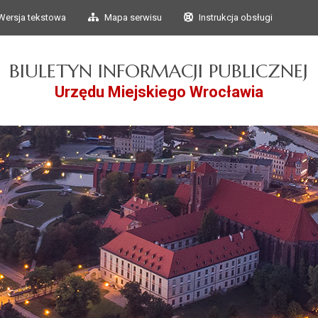
Przejdź do głównego
Przejdź do treści
Wersja tekstowa
Mapa serwisu
Instrukcja obsługi
menu
BIULETYN INFORMACJI PUBLICZNEJ
Urzędu Miejskiego Wrocławia