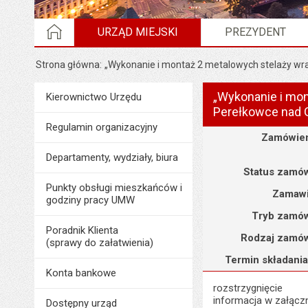
STRONA GŁÓWNA
URZĄD MIEJSKI
PREZYDENT
Strona główna
„Wykonanie i montaż 2 metalowych stelaży wr
„Wykonanie i mon
Menu
Kierownictwo Urzędu
Urząd Miejski
Perełkowce nad 
Regulamin organizacyjny
Szczegóły
Zamówien
Departamenty, wydziały, biura
Status zamów
Punkty obsługi mieszkańców i
Zamawi
godziny pracy UMW
Tryb zamów
Poradnik Klienta
Rodzaj zamów
(sprawy do załatwienia)
Termin składania
Konta bankowe
rozstrzygnięcie
informacja w załącz
Dostępny urząd