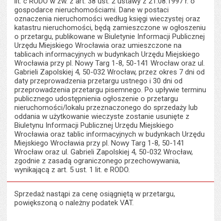
lit. c RODO w zw. z art. 38 ust. 2 ustawy z 21.08.1997 r. o
gospodarce nieruchomościami. Dane w postaci
oznaczenia nieruchomości według księgi wieczystej oraz
katastru nieruchomości, będą zamieszczone w ogłoszeniu
o przetargu, publikowane w Biuletynie Informacji Publicznej
Urzędu Miejskiego Wrocławia oraz umieszczone na
tablicach informacyjnych w budynkach Urzędu Miejskiego
Wrocławia przy pl. Nowy Targ 1-8, 50-141 Wrocław oraz ul.
Gabrieli Zapolskiej 4, 50-032 Wrocław, przez okres 7 dni od
daty przeprowadzenia przetargu ustnego i 30 dni od
przeprowadzenia przetargu pisemnego. Po upływie terminu
publicznego udostępnienia ogłoszenie o przetargu
nieruchomości/lokalu przeznaczonego do sprzedaży lub
oddania w użytkowanie wieczyste zostanie usunięte z
Biuletynu Informacji Publicznej Urzędu Miejskiego
Wrocławia oraz tablic informacyjnych w budynkach Urzędu
Miejskiego Wrocławia przy pl. Nowy Targ 1-8, 50-141
Wrocław oraz ul. Gabrieli Zapolskiej 4, 50-032 Wrocław,
zgodnie z zasadą ograniczonego przechowywania,
wynikającą z art. 5 ust. 1 lit. e RODO.
Sprzedaż nastąpi za cenę osiągniętą w przetargu,
powiększoną o należny podatek VAT.