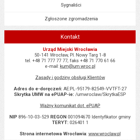
Sygnaliści
Zgłoszone zgromadzenia
Kontakt
Urząd Miejski Wrocławia
50-141 Wrocław, Pl. Nowy Targ 1-8
tel. +48 71 777 77 77, faks +48 71 770 61 66
e-mail:
kum@um.wroc.pl
Zasady i godziny obsługi Klientów
Adres do e-doręczeń:
AE:PL-95179-82549-VVTFT-27
Skrytka UMW na ePUAP-ie:
/umwroclaw/SkrytkaESP
Ważny komunikat dot. ePUAP
NIP
896-10-03-529
REGON
001094670 Identyfikator gminy
TERYT:
026401 1
Strona internetowa Wrocławia
:
www.wroclaw.pl