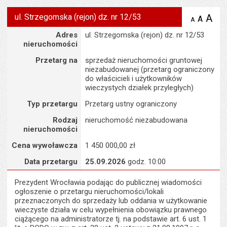
ul. Strzegomska (rejon) dz. nr 12/53
A
po
A
domyś
A
zmniejsz
tekst na
wielk
te
Szczegóły
Adres
ul. Strzegomska (rejon) dz. nr 12/53
stronie
tekstu
s
nieruchomości
stron
Przetarg na
sprzedaż nieruchomości gruntowej
niezabudowanej (przetarg ograniczony
do właścicieli i użytkowników
wieczystych działek przyległych)
Typ przetargu
Przetarg ustny ograniczony
Rodzaj
nieruchomość niezabudowana
nieruchomości
Cena wywoławcza
1 450 000,00 zł
Data przetargu
25.09.2026
godz. 10:00
Prezydent Wrocławia podając do publicznej wiadomości
ogłoszenie o przetargu nieruchomości/lokali
przeznaczonych do sprzedaży lub oddania w użytkowanie
wieczyste działa w celu wypełnienia obowiązku prawnego
ciążącego na administratorze tj. na podstawie art. 6 ust. 1