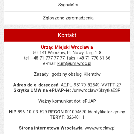
Sygnaliści
Zgłoszone zgromadzenia
Kontakt
Urząd Miejski Wrocławia
50-141 Wrocław, Pl. Nowy Targ 1-8
tel. +48 71 777 77 77, faks +48 71 770 61 66
e-mail:
kum@um.wroc.pl
Zasady i godziny obsługi Klientów
Adres do e-doręczeń:
AE:PL-95179-82549-VVTFT-27
Skrytka UMW na ePUAP-ie:
/umwroclaw/SkrytkaESP
Ważny komunikat dot. ePUAP
NIP
896-10-03-529
REGON
001094670 Identyfikator gminy
TERYT:
026401 1
Strona internetowa Wrocławia
:
www.wroclaw.pl