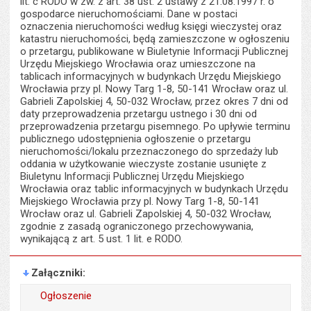
lit. c RODO w zw. z art. 38 ust. 2 ustawy z 21.08.1997 r. o
gospodarce nieruchomościami. Dane w postaci
oznaczenia nieruchomości według księgi wieczystej oraz
katastru nieruchomości, będą zamieszczone w ogłoszeniu
o przetargu, publikowane w Biuletynie Informacji Publicznej
Urzędu Miejskiego Wrocławia oraz umieszczone na
tablicach informacyjnych w budynkach Urzędu Miejskiego
Wrocławia przy pl. Nowy Targ 1-8, 50-141 Wrocław oraz ul.
Gabrieli Zapolskiej 4, 50-032 Wrocław, przez okres 7 dni od
daty przeprowadzenia przetargu ustnego i 30 dni od
przeprowadzenia przetargu pisemnego. Po upływie terminu
publicznego udostępnienia ogłoszenie o przetargu
nieruchomości/lokalu przeznaczonego do sprzedaży lub
oddania w użytkowanie wieczyste zostanie usunięte z
Biuletynu Informacji Publicznej Urzędu Miejskiego
Wrocławia oraz tablic informacyjnych w budynkach Urzędu
Miejskiego Wrocławia przy pl. Nowy Targ 1-8, 50-141
Wrocław oraz ul. Gabrieli Zapolskiej 4, 50-032 Wrocław,
zgodnie z zasadą ograniczonego przechowywania,
wynikającą z art. 5 ust. 1 lit. e RODO.
Załączniki
Ogłoszenie