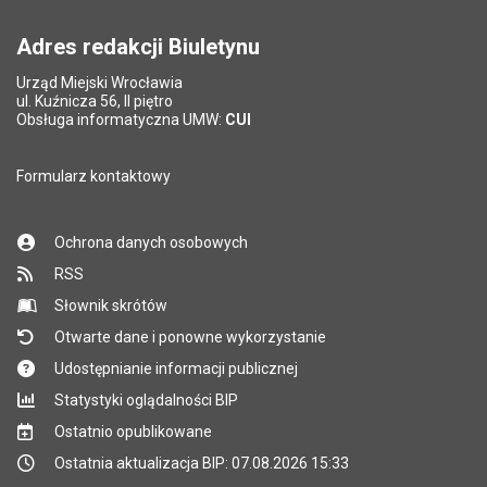
Pole wymagane
wynik działania: 11 minus 6
*
Adres redakcji Biuletynu
Urząd Miejski Wrocławia
*
ul. Kuźnicza 56, II piętro
Pole wymagane
Obsługa informatyczna UMW:
CUI
Formularz kontaktowy
Ochrona danych osobowych
RSS
Słownik skrótów
Otwarte dane i ponowne wykorzystanie
Udostępnianie informacji publicznej
Statystyki oglądalności BIP
Ostatnio opublikowane
Ostatnia aktualizacja BIP: 07.08.2026 15:33