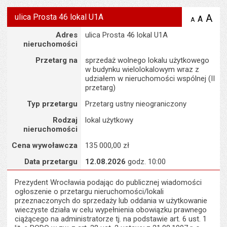
ulica Prosta 46 lokal U1A
A
po
A
domyś
A
zmniejsz
tekst na
wielk
te
Szczegóły
Adres
ulica Prosta 46 lokal U1A
stronie
tekstu
s
nieruchomości
stron
Przetarg na
sprzedaż wolnego lokalu użytkowego
w budynku wielolokalowym wraz z
udziałem w nieruchomości wspólnej (II
przetarg)
Typ przetargu
Przetarg ustny nieograniczony
Rodzaj
lokal użytkowy
nieruchomości
Cena wywoławcza
135 000,00 zł
Data przetargu
12.08.2026
godz. 10:00
Prezydent Wrocławia podając do publicznej wiadomości
ogłoszenie o przetargu nieruchomości/lokali
przeznaczonych do sprzedaży lub oddania w użytkowanie
wieczyste działa w celu wypełnienia obowiązku prawnego
ciążącego na administratorze tj. na podstawie art. 6 ust. 1