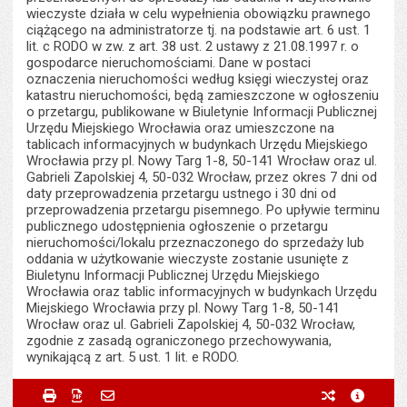
wieczyste działa w celu wypełnienia obowiązku prawnego
ciążącego na administratorze tj. na podstawie art. 6 ust. 1
lit. c RODO w zw. z art. 38 ust. 2 ustawy z 21.08.1997 r. o
gospodarce nieruchomościami. Dane w postaci
oznaczenia nieruchomości według księgi wieczystej oraz
katastru nieruchomości, będą zamieszczone w ogłoszeniu
o przetargu, publikowane w Biuletynie Informacji Publicznej
Urzędu Miejskiego Wrocławia oraz umieszczone na
tablicach informacyjnych w budynkach Urzędu Miejskiego
Wrocławia przy pl. Nowy Targ 1-8, 50-141 Wrocław oraz ul.
Gabrieli Zapolskiej 4, 50-032 Wrocław, przez okres 7 dni od
daty przeprowadzenia przetargu ustnego i 30 dni od
przeprowadzenia przetargu pisemnego. Po upływie terminu
publicznego udostępnienia ogłoszenie o przetargu
nieruchomości/lokalu przeznaczonego do sprzedaży lub
oddania w użytkowanie wieczyste zostanie usunięte z
Biuletynu Informacji Publicznej Urzędu Miejskiego
Wrocławia oraz tablic informacyjnych w budynkach Urzędu
Miejskiego Wrocławia przy pl. Nowy Targ 1-8, 50-141
Wrocław oraz ul. Gabrieli Zapolskiej 4, 50-032 Wrocław,
zgodnie z zasadą ograniczonego przechowywania,
wynikającą z art. 5 ust. 1 lit. e RODO.
Metryczka
Powiadom znajomego
Odpowiedzialny za treść:
Monika Drobyszewska
Drukuj
Zapisz do PDF
Powiadom znajomego
poprzednie w
metryc
Powiadom znajomego