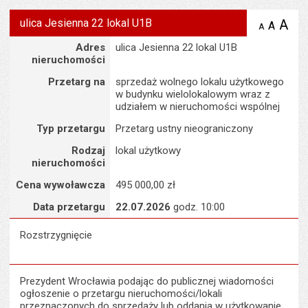
ulica Jesienna 22 lokal U1B
A
po
A
domyś
A
zmniejsz
tekst na
wielk
te
Szczegóły
Adres
ulica Jesienna 22 lokal U1B
stronie
tekstu
s
nieruchomości
stron
Przetarg na
sprzedaż wolnego lokalu użytkowego
w budynku wielolokalowym wraz z
udziałem w nieruchomości wspólnej
Typ przetargu
Przetarg ustny nieograniczony
Rodzaj
lokal użytkowy
nieruchomości
Cena wywoławcza
495 000,00 zł
Data przetargu
22.07.2026
godz. 10:00
Rozstrzygnięcie
Prezydent Wrocławia podając do publicznej wiadomości
ogłoszenie o przetargu nieruchomości/lokali
przeznaczonych do sprzedaży lub oddania w użytkowanie