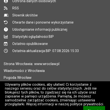
Ochrona danych osobowych
RSS
Słownik skrótów
Otwarte dane i ponowne wykorzystanie
Udostępnianie informacji publicznej
Statystyki oglądalności BIP
Ostatnio opublikowane
Ostatnia aktualizacja BIP: 07.08.2026 15:33
Strona Wrocławia: www.wroclaw.pl
Wiadomości z Wrocławia
Pogoda Wrocław
Rozkłady jazdy MPK Wrocław
Używamy plików cookies, aby ułatwić Ci korzystanie z
naszego serwisu oraz do celów statystycznych. Jeśli nie
Administratorem wroclaw.pl jest: ARAW
blokujesz tych plików, to zgadzasz się na ich użycie oraz
zapisanie w pamięci urządzenia. Pamiętaj, że możesz
samodzielnie zarządzać cookies, zmieniając ustawienia
Wersja systemu: 2.8.30.09
przeglądarki. Więcej informacji w naszej polityce prywatności.
CMS i hosting: Logonet Sp. z o.o. w Bydgoszczy [2]