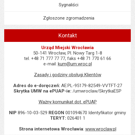
Sygnaliści
Zgłoszone zgromadzenia
Kontakt
Urząd Miejski Wrocławia
50-141 Wrocław, Pl. Nowy Targ 1-8
tel. +48 71 777 77 77, faks +48 71 770 61 66
e-mail:
kum@um.wroc.pl
Zasady i godziny obsługi Klientów
Adres do e-doręczeń:
AE:PL-95179-82549-VVTFT-27
Skrytka UMW na ePUAP-ie:
/umwroclaw/SkrytkaESP
Ważny komunikat dot. ePUAP
NIP
896-10-03-529
REGON
001094670 Identyfikator gminy
TERYT:
026401 1
Strona internetowa Wrocławia
:
www.wroclaw.pl