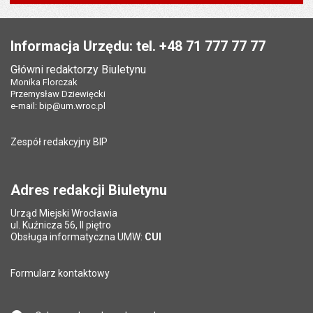
Pole wymagane
Twoje imię i nazwisko
*
Data wytworzenia:
20.05.2026
Stopka
Opublikował w BIP:
Anna Małecka
Pole wymagane
Twój adres e-mail
*
Informacja Urzędu: tel. +48 71 777 77 77
Data opublikowania:
20.05.2026 11:31
Główni redaktorzy Biuletynu
Pole wymagane
Tytuł e-maila
*
Monika Florczak
Ostatnio zaktualizował:
Kamila Olinowicz
Przemysław Dziewięcki
Data ostatniej aktualizacji:
28.07.2026 13:48
e-mail:
bip@um.wroc.pl
Pole wymagane
Adres e-mail znajomego
*
Liczba wyświetleń:
316
Zespół redakcyjny BIP
Pytanie antyspamowe
Podaj słownie
Pole wymagane
wynik działania: 16 minus 9
*
Adres redakcji Biuletynu
Urząd Miejski Wrocławia
*
ul. Kuźnicza 56, II piętro
Pole wymagane
Obsługa informatyczna UMW:
CUI
Formularz kontaktowy