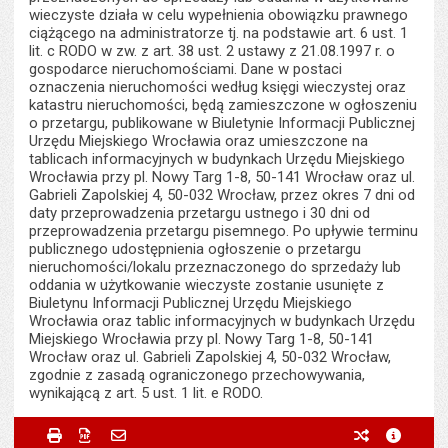
wieczyste działa w celu wypełnienia obowiązku prawnego
ciążącego na administratorze tj. na podstawie art. 6 ust. 1
lit. c RODO w zw. z art. 38 ust. 2 ustawy z 21.08.1997 r. o
gospodarce nieruchomościami. Dane w postaci
oznaczenia nieruchomości według księgi wieczystej oraz
katastru nieruchomości, będą zamieszczone w ogłoszeniu
o przetargu, publikowane w Biuletynie Informacji Publicznej
Urzędu Miejskiego Wrocławia oraz umieszczone na
tablicach informacyjnych w budynkach Urzędu Miejskiego
Wrocławia przy pl. Nowy Targ 1-8, 50-141 Wrocław oraz ul.
Gabrieli Zapolskiej 4, 50-032 Wrocław, przez okres 7 dni od
daty przeprowadzenia przetargu ustnego i 30 dni od
przeprowadzenia przetargu pisemnego. Po upływie terminu
publicznego udostępnienia ogłoszenie o przetargu
nieruchomości/lokalu przeznaczonego do sprzedaży lub
oddania w użytkowanie wieczyste zostanie usunięte z
Biuletynu Informacji Publicznej Urzędu Miejskiego
Wrocławia oraz tablic informacyjnych w budynkach Urzędu
Miejskiego Wrocławia przy pl. Nowy Targ 1-8, 50-141
Wrocław oraz ul. Gabrieli Zapolskiej 4, 50-032 Wrocław,
zgodnie z zasadą ograniczonego przechowywania,
wynikającą z art. 5 ust. 1 lit. e RODO.
Metryczka
Powiadom znajomego
Wytworzył:
Adam Grehl
Drukuj
Zapisz do PDF
Powiadom znajomego
poprzednie w
metryc
Powiadom znajomego