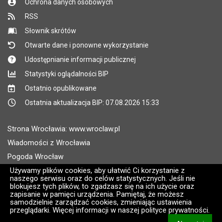
Ochrona danych osobowych
RSS
Słownik skrótów
Otwarte dane i ponowne wykorzystanie
Udostępnianie informacji publicznej
Statystyki oglądalności BIP
Ostatnio opublikowane
Ostatnia aktualizacja BIP: 07.08.2026 15:33
Strona Wrocławia: www.wroclaw.pl
Wiadomości z Wrocławia
Pogoda Wrocław
Rozkłady jazdy MPK Wrocław
Używamy plików cookies, aby ułatwić Ci korzystanie z
naszego serwisu oraz do celów statystycznych. Jeśli nie
Administratorem wroclaw.pl jest: ARAW
blokujesz tych plików, to zgadzasz się na ich użycie oraz
zapisanie w pamięci urządzenia. Pamiętaj, że możesz
samodzielnie zarządzać cookies, zmieniając ustawienia
Wersja systemu: 2.8.30.09
przeglądarki. Więcej informacji w naszej polityce prywatności.
CMS i hosting: Logonet Sp. z o.o. w Bydgoszczy [2]