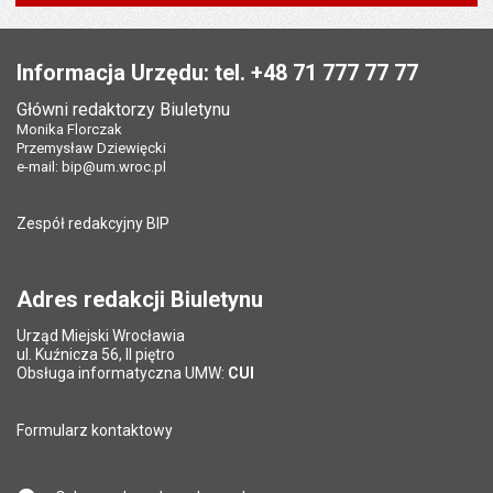
Pole wymagane
Twoje imię i nazwisko
*
Data wytworzenia:
29.04.2013
Stopka
Opublikował w BIP:
Marta Kolibska
Pole wymagane
Twój adres e-mail
*
Informacja Urzędu: tel. +48 71 777 77 77
Data opublikowania:
29.04.2013 18:10
Główni redaktorzy Biuletynu
Pole wymagane
Tytuł e-maila
*
Monika Florczak
Ostatnio zaktualizował:
Monika Florczak
Przemysław Dziewięcki
Data ostatniej aktualizacji:
02.02.2015 08:37
e-mail:
bip@um.wroc.pl
Pole wymagane
Adres e-mail znajomego
*
Liczba wyświetleń:
831
Zespół redakcyjny BIP
Pytanie antyspamowe
Podaj słownie
Pole wymagane
wynik działania: 16 minus 9
*
Adres redakcji Biuletynu
Urząd Miejski Wrocławia
*
ul. Kuźnicza 56, II piętro
Pole wymagane
Obsługa informatyczna UMW:
CUI
Formularz kontaktowy