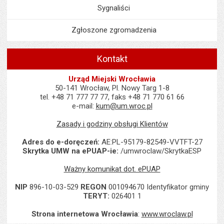
Sygnaliści
Zgłoszone zgromadzenia
Kontakt
Urząd Miejski Wrocławia
50-141 Wrocław, Pl. Nowy Targ 1-8
tel. +48 71 777 77 77, faks +48 71 770 61 66
e-mail:
kum@um.wroc.pl
Zasady i godziny obsługi Klientów
Adres do e-doręczeń:
AE:PL-95179-82549-VVTFT-27
Skrytka UMW na ePUAP-ie:
/umwroclaw/SkrytkaESP
Ważny komunikat dot. ePUAP
NIP
896-10-03-529
REGON
001094670 Identyfikator gminy
TERYT:
026401 1
Strona internetowa Wrocławia
:
www.wroclaw.pl