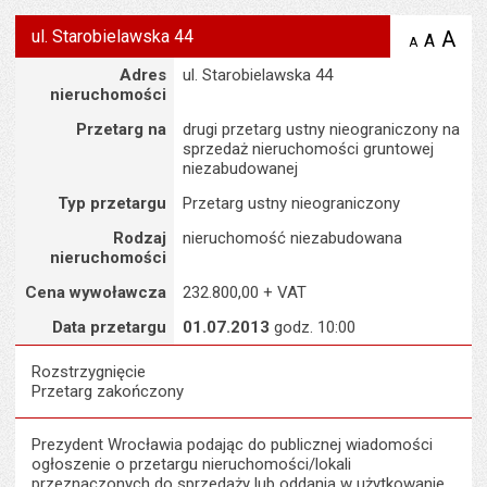
ul. Starobielawska 44
A
po
A
domyś
A
zmniejsz
tekst na
wielk
te
Szczegóły
Adres
ul. Starobielawska 44
stronie
tekstu
s
nieruchomości
stron
Przetarg na
drugi przetarg ustny nieograniczony na
sprzedaż nieruchomości gruntowej
niezabudowanej
Typ przetargu
Przetarg ustny nieograniczony
Rodzaj
nieruchomość niezabudowana
nieruchomości
Cena wywoławcza
232.800,00 + VAT
Data przetargu
01.07.2013
godz. 10:00
Rozstrzygnięcie
Przetarg zakończony
Prezydent Wrocławia podając do publicznej wiadomości
ogłoszenie o przetargu nieruchomości/lokali
przeznaczonych do sprzedaży lub oddania w użytkowanie