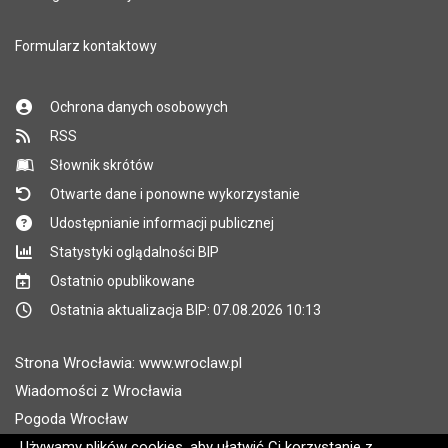
Formularz kontaktowy
Ochrona danych osobowych
RSS
Słownik skrótów
Otwarte dane i ponowne wykorzystanie
Udostępnianie informacji publicznej
Statystyki oglądalności BIP
Ostatnio opublikowane
Ostatnia aktualizacja BIP: 07.08.2026 10:13
Strona Wrocławia: www.wroclaw.pl
Wiadomości z Wrocławia
Pogoda Wrocław
Rozkłady jazdy MPK Wrocław
Używamy plików cookies, aby ułatwić Ci korzystanie z