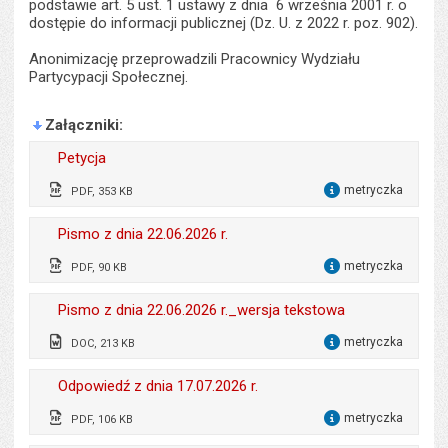
podstawie art. 5 ust. 1 ustawy z dnia 6 września 2001 r. o
dostępie do informacji publicznej (Dz. U. z 2022 r. poz. 902).
Anonimizację przeprowadzili Pracownicy Wydziału
Partycypacji Społecznej.
Załączniki
Petycja
metryczka
PDF, 353 KB
dla 
Odpowiedzialny za treść:
Arkadiusz Chwaścik
Pismo z dnia 22.06.2026 r.
Data wytworzenia:
22.06.2026
metryczka
PDF, 90 KB
dla 
Opublikował w BIP:
Wojciech Krzosa
Odpowiedzialny za treść:
Beata Bernacka
Pismo z dnia 22.06.2026 r._wersja tekstowa
Data opublikowania:
22.06.2026 12:51
Data wytworzenia:
22.06.2026
metryczka
DOC, 213 KB
dla 
Liczba pobrań:
46
Opublikował w BIP:
Wojciech Krzosa
Odpowiedzialny za treść:
Beata Bernacka
Odpowiedź z dnia 17.07.2026 r.
Data opublikowania:
22.07.2026 12:47
Data wytworzenia:
22.06.2026
metryczka
PDF, 106 KB
dla 
Liczba pobrań:
1
Opublikował w BIP:
Wojciech Krzosa