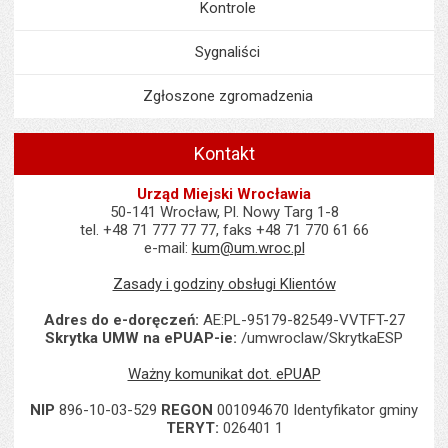
Kontrole
Sygnaliści
Zgłoszone zgromadzenia
Kontakt
Urząd Miejski Wrocławia
50-141 Wrocław, Pl. Nowy Targ 1-8
tel. +48 71 777 77 77, faks +48 71 770 61 66
e-mail:
kum@um.wroc.pl
Zasady i godziny obsługi Klientów
Adres do e-doręczeń:
AE:PL-95179-82549-VVTFT-27
Skrytka UMW na ePUAP-ie:
/umwroclaw/SkrytkaESP
Ważny komunikat dot. ePUAP
NIP
896-10-03-529
REGON
001094670 Identyfikator gminy
TERYT:
026401 1