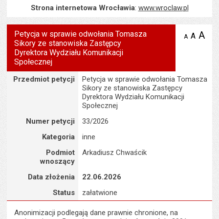
Strona internetowa Wrocławia
:
www.wroclaw.pl
Petycja w sprawie odwołania Tomasza
A
po
A
domyś
A
zmniejsz
Sikory ze stanowiska Zastępcy
tekst na
wielk
te
stronie
Dyrektora Wydziału Komunikacji
tekstu
s
Społecznej
stron
Szczegóły
Przedmiot petycji
Petycja w sprawie odwołania Tomasza
Sikory ze stanowiska Zastępcy
Dyrektora Wydziału Komunikacji
Społecznej
Numer petycji
33/2026
Kategoria
inne
Podmiot
Arkadiusz Chwaścik
wnoszący
Data złożenia
22.06.2026
Status
załatwione
Anonimizacji podlegają dane prawnie chronione, na