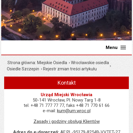
Menu
Strona główna
Miejskie Osiedla
Wrocławskie osiedla
Osiedle Szczepin
Rejestr zmian treści artykułu
Kontakt
Urząd Miejski Wrocławia
50-141 Wrocław, Pl. Nowy Targ 1-8
tel. +48 71 777 77 77, faks +48 71 770 61 66
e-mail:
kum@um.wroc.pl
Zasady i godziny obsługi Klientów
Adres do e-doręczeń:
AE:PL-95179-82549-VVTFT-27