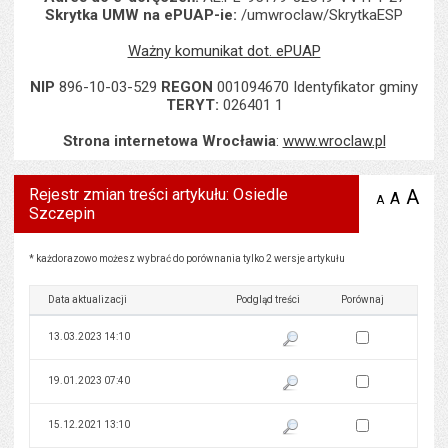
Skrytka UMW na ePUAP-ie:
/umwroclaw/SkrytkaESP
Ważny komunikat dot. ePUAP
NIP
896-10-03-529
REGON
001094670 Identyfikator gminy
TERYT:
026401 1
Strona internetowa Wrocławia
:
www.wroclaw.pl
Rejestr zmian treści artykułu: Osiedle
A
po
A
domyś
A
zmniejsz
Szczepin
tekst na
wielk
te
stronie
tekstu
s
stron
Rejestr zmian treści artykułu: Osiedle Szczepin
* każdorazowo możesz wybrać do porównania tylko 2 wersje artykułu
Data aktualizacji
Podgląd treści
Porównaj
Zaznacz wersję do 
13.03.2023 14:10
Pokaż podgląd wersji z dnia 13
Zaznacz wersję do 
19.01.2023 07:40
Pokaż podgląd wersji z dnia 19
Zaznacz wersję do 
15.12.2021 13:10
Pokaż podgląd wersji z dnia 15