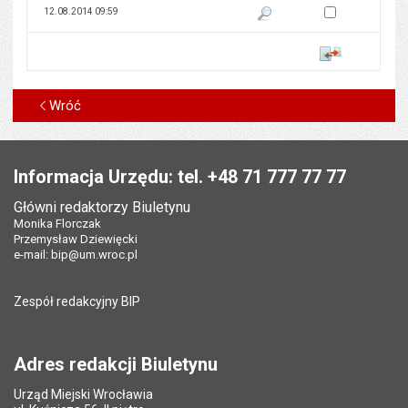
Zaznacz wersję do 
12.08.2014 09:59
Pokaż podgląd wersji z dnia 12
Porównaj
Wróć
Stopka
Informacja Urzędu: tel. +48 71 777 77 77
Główni redaktorzy Biuletynu
Monika Florczak
Przemysław Dziewięcki
e-mail:
bip@um.wroc.pl
Zespół redakcyjny BIP
Adres redakcji Biuletynu
Urząd Miejski Wrocławia