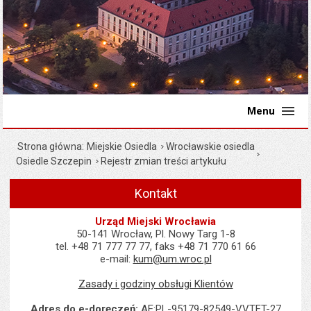
Menu
Strona główna
Miejskie Osiedla
Wrocławskie osiedla
Osiedle Szczepin
Rejestr zmian treści artykułu
Kontakt
Urząd Miejski Wrocławia
50-141 Wrocław, Pl. Nowy Targ 1-8
tel. +48 71 777 77 77, faks +48 71 770 61 66
e-mail:
kum@um.wroc.pl
Zasady i godziny obsługi Klientów
Adres do e-doręczeń:
AE:PL-95179-82549-VVTFT-27