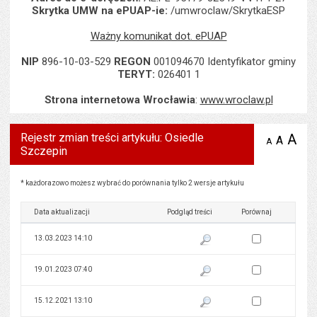
Skrytka UMW na ePUAP-ie:
/umwroclaw/SkrytkaESP
Ważny komunikat dot. ePUAP
NIP
896-10-03-529
REGON
001094670 Identyfikator gminy
TERYT:
026401 1
Strona internetowa Wrocławia
:
www.wroclaw.pl
Rejestr zmian treści artykułu: Osiedle
A
po
A
domyś
A
zmniejsz
Szczepin
tekst na
wielk
te
stronie
tekstu
s
stron
Rejestr zmian treści artykułu: Osiedle Szczepin
* każdorazowo możesz wybrać do porównania tylko 2 wersje artykułu
Data aktualizacji
Podgląd treści
Porównaj
Zaznacz wersję do 
13.03.2023 14:10
Pokaż podgląd wersji z dnia 13
Zaznacz wersję do 
19.01.2023 07:40
Pokaż podgląd wersji z dnia 19
Zaznacz wersję do 
15.12.2021 13:10
Pokaż podgląd wersji z dnia 15