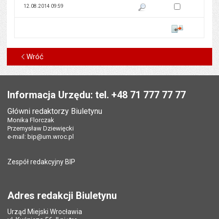
Zaznacz wersję do 
12.08.2014 09:59
Pokaż podgląd wersji z dnia 12
Porównaj
Wróć
Stopka
Informacja Urzędu: tel. +48 71 777 77 77
Główni redaktorzy Biuletynu
Monika Florczak
Przemysław Dziewięcki
e-mail:
bip@um.wroc.pl
Zespół redakcyjny BIP
Adres redakcji Biuletynu
Urząd Miejski Wrocławia