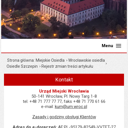
Menu
Strona główna
Miejskie Osiedla
Wrocławskie osiedla
Osiedle Szczepin
Rejestr zmian treści artykułu
Kontakt
Urząd Miejski Wrocławia
50-141 Wrocław, Pl. Nowy Targ 1-8
tel. +48 71 777 77 77, faks +48 71 770 61 66
e-mail:
kum@um.wroc.pl
Zasady i godziny obsługi Klientów
Adres do e-doręczeń:
AE:PL-95179-82549-VVTFT-27