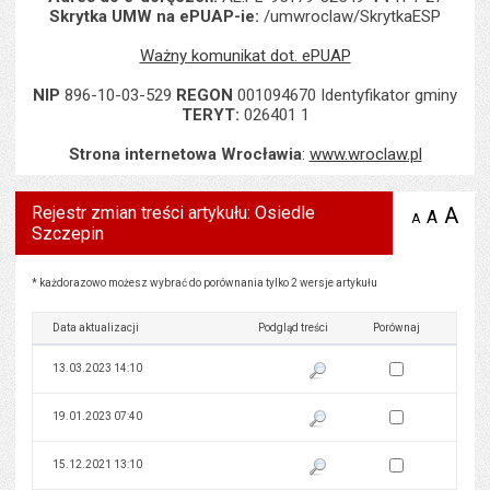
Skrytka UMW na ePUAP-ie:
/umwroclaw/SkrytkaESP
Ważny komunikat dot. ePUAP
NIP
896-10-03-529
REGON
001094670 Identyfikator gminy
TERYT:
026401 1
Strona internetowa Wrocławia
:
www.wroclaw.pl
Rejestr zmian treści artykułu: Osiedle
A
po
A
domyś
A
zmniejsz
Szczepin
tekst na
wielk
te
stronie
tekstu
s
stron
Rejestr zmian treści artykułu: Osiedle Szczepin
* każdorazowo możesz wybrać do porównania tylko 2 wersje artykułu
Data aktualizacji
Podgląd treści
Porównaj
Zaznacz wersję do 
13.03.2023 14:10
Pokaż podgląd wersji z dnia 13
Zaznacz wersję do 
19.01.2023 07:40
Pokaż podgląd wersji z dnia 19
Zaznacz wersję do 
15.12.2021 13:10
Pokaż podgląd wersji z dnia 15