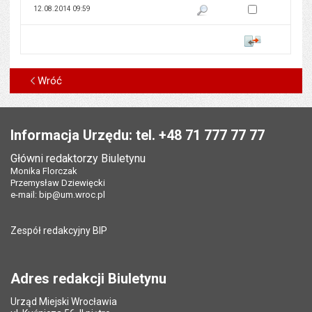
Zaznacz wersję do 
12.08.2014 09:59
Pokaż podgląd wersji z dnia 12
Porównaj
Wróć
Stopka
Informacja Urzędu: tel. +48 71 777 77 77
Główni redaktorzy Biuletynu
Monika Florczak
Przemysław Dziewięcki
e-mail:
bip@um.wroc.pl
Zespół redakcyjny BIP
Adres redakcji Biuletynu
Urząd Miejski Wrocławia