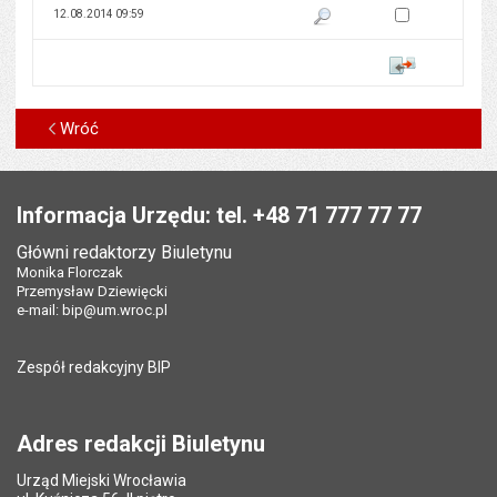
Zaznacz wersję do 
12.08.2014 09:59
Pokaż podgląd wersji z dnia 12
Porównaj
Wróć
Stopka
Informacja Urzędu: tel. +48 71 777 77 77
Główni redaktorzy Biuletynu
Monika Florczak
Przemysław Dziewięcki
e-mail:
bip@um.wroc.pl
Zespół redakcyjny BIP
Adres redakcji Biuletynu
Urząd Miejski Wrocławia