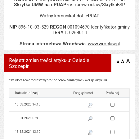
Skrytka UMW na ePUAP-ie:
/umwroclaw/SkrytkaESP
Ważny komunikat dot. ePUAP
NIP
896-10-03-529
REGON
001094670 Identyfikator gminy
TERYT:
026401 1
Strona internetowa Wrocławia
:
www.wroclaw.pl
Rejestr zmian treści artykułu: Osiedle
A
po
A
domyś
A
zmniejsz
Szczepin
tekst na
wielk
te
stronie
tekstu
s
stron
Rejestr zmian treści artykułu: Osiedle Szczepin
* każdorazowo możesz wybrać do porównania tylko 2 wersje artykułu
Data aktualizacji
Podgląd treści
Porównaj
Zaznacz wersję do 
13.03.2023 14:10
Pokaż podgląd wersji z dnia 13
Zaznacz wersję do 
19.01.2023 07:40
Pokaż podgląd wersji z dnia 19
Zaznacz wersję do 
15.12.2021 13:10
Pokaż podgląd wersji z dnia 15