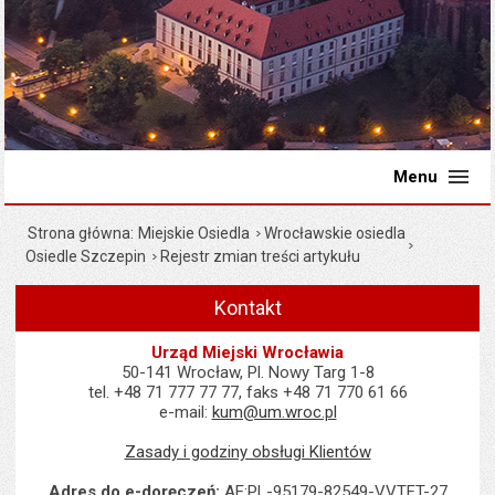
Menu
Strona główna
Miejskie Osiedla
Wrocławskie osiedla
Osiedle Szczepin
Rejestr zmian treści artykułu
Kontakt
Urząd Miejski Wrocławia
50-141 Wrocław, Pl. Nowy Targ 1-8
tel. +48 71 777 77 77, faks +48 71 770 61 66
e-mail:
kum@um.wroc.pl
Zasady i godziny obsługi Klientów
Adres do e-doręczeń:
AE:PL-95179-82549-VVTFT-27