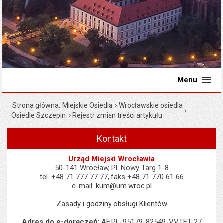
Menu
Strona główna
Miejskie Osiedla
Wrocławskie osiedla
Osiedle Szczepin
Rejestr zmian treści artykułu
Kontakt
Urząd Miejski Wrocławia
50-141 Wrocław, Pl. Nowy Targ 1-8
tel. +48 71 777 77 77, faks +48 71 770 61 66
e-mail:
kum@um.wroc.pl
Zasady i godziny obsługi Klientów
Adres do e-doręczeń:
AE:PL-95179-82549-VVTFT-27