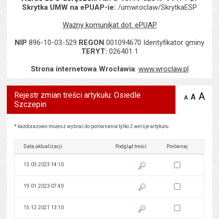
Skrytka UMW na ePUAP-ie:
/umwroclaw/SkrytkaESP
Ważny komunikat dot. ePUAP
NIP
896-10-03-529
REGON
001094670 Identyfikator gminy
TERYT:
026401 1
Strona internetowa Wrocławia
:
www.wroclaw.pl
Rejestr zmian treści artykułu: Osiedle
A
po
A
domyś
A
zmniejsz
Szczepin
tekst na
wielk
te
stronie
tekstu
s
stron
Rejestr zmian treści artykułu: Osiedle Szczepin
* każdorazowo możesz wybrać do porównania tylko 2 wersje artykułu
Data aktualizacji
Podgląd treści
Porównaj
Zaznacz wersję do 
13.03.2023 14:10
Pokaż podgląd wersji z dnia 13
Zaznacz wersję do 
19.01.2023 07:40
Pokaż podgląd wersji z dnia 19
Zaznacz wersję do 
15.12.2021 13:10
Pokaż podgląd wersji z dnia 15