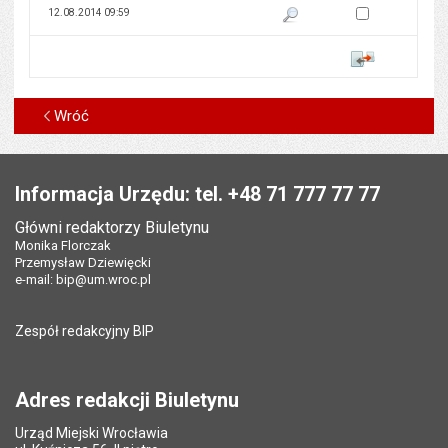
Zaznacz wersję do 
12.08.2014 09:59
Pokaż podgląd wersji z dnia 12
Porównaj
Wróć
Stopka
Informacja Urzędu: tel. +48 71 777 77 77
Główni redaktorzy Biuletynu
Monika Florczak
Przemysław Dziewięcki
e-mail:
bip@um.wroc.pl
Zespół redakcyjny BIP
Adres redakcji Biuletynu
Urząd Miejski Wrocławia