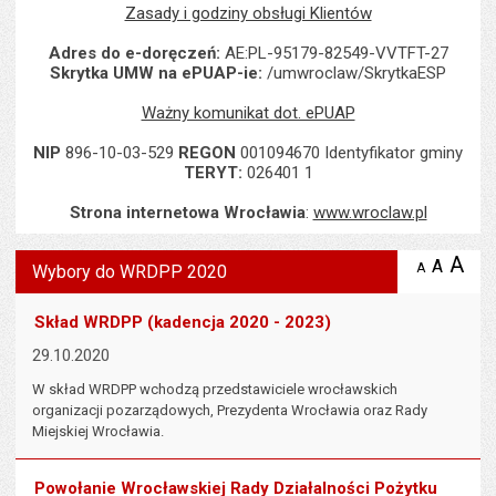
Zasady i godziny obsługi Klientów
Adres do e-doręczeń:
AE:PL-95179-82549-VVTFT-27
Skrytka UMW na ePUAP-ie:
/umwroclaw/SkrytkaESP
Ważny komunikat dot. ePUAP
NIP
896-10-03-529
REGON
001094670 Identyfikator gminy
TERYT:
026401 1
Strona internetowa Wrocławia
:
www.wroclaw.pl
Wyświetlono artykuł "Wybory do WRDPP 2020".
A
po
A
domyś
A
zmniejsz
Wybory do WRDPP 2020
tekst na
wielk
te
stronie
tekstu
s
Skład WRDPP (kadencja 2020 - 2023)
stron
29.10.2020
W skład WRDPP wchodzą przedstawiciele wrocławskich
organizacji pozarządowych, Prezydenta Wrocławia oraz Rady
Miejskiej Wrocławia.
Powołanie Wrocławskiej Rady Działalności Pożytku