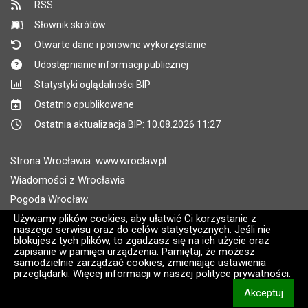
RSS
Słownik skrótów
Otwarte dane i ponowne wykorzystanie
Udostępnianie informacji publicznej
Statystyki oglądalności BIP
Ostatnio opublikowane
Ostatnia aktualizacja BIP: 10.08.2026 11:27
Strona Wrocławia: www.wroclaw.pl
Wiadomości z Wrocławia
Pogoda Wrocław
Rozkłady jazdy MPK Wrocław
Używamy plików cookies, aby ułatwić Ci korzystanie z
naszego serwisu oraz do celów statystycznych. Jeśli nie
Administratorem wroclaw.pl jest: ARAW
blokujesz tych plików, to zgadzasz się na ich użycie oraz
zapisanie w pamięci urządzenia. Pamiętaj, że możesz
samodzielnie zarządzać cookies, zmieniając ustawienia
Wersja systemu: 2.8.30.09
przeglądarki. Więcej informacji w naszej polityce prywatności.
CMS i hosting: Logonet Sp. z o.o. w Bydgoszczy [2]
Akceptuj
informacj