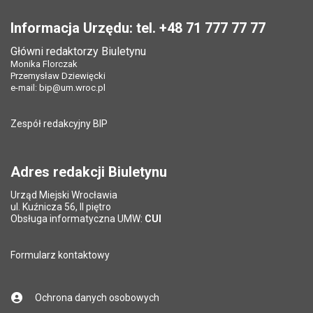
Stopka
Informacja Urzędu: tel. +48 71 777 77 77
Główni redaktorzy Biuletynu
Monika Florczak
Przemysław Dziewięcki
e-mail:
bip@um.wroc.pl
Zespół redakcyjny BIP
Adres redakcji Biuletynu
Urząd Miejski Wrocławia
ul. Kuźnicza 56, II piętro
Obsługa informatyczna UMW:
CUI
Formularz kontaktowy
Ochrona danych osobowych