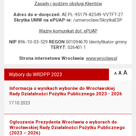
Zasady i godziny obsługi Klientów
Adres do e-doręczeń:
AE:PL-95179-82549-VVTFT-27
Skrytka UMW na ePUAP-ie:
/umwroclaw/SkrytkaESP
Ważny komunikat dot. ePUAP
NIP
896-10-03-529
REGON
001094670 Identyfikator gminy
TERYT:
026401 1
Strona internetowa Wrocławia
:
www.wroclaw.pl
Wyświetlono artykuł "Wybory do WRDPP 2023".
A
po
A
domyś
A
zmniejsz
Wybory do WRDPP 2023
tekst na
wielk
te
stronie
tekstu
s
Informacja o wynikach wyborów do Wrocławskiej
stron
Rady Działalności Pożytku Publicznego 2023 - 2026
17.10.2023
Ogłoszenie Prezydenta Wrocławia o wyborach do
Wrocławskiej Rady Działalności Pożytku Publicznego
(2023 – 2026)