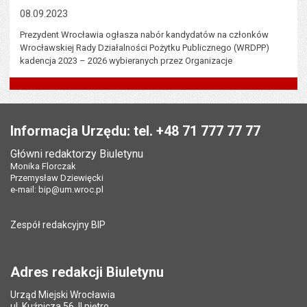
08.09.2023
Prezydent Wrocławia ogłasza nabór kandydatów na członków
Wrocławskiej Rady Działalności Pożytku Publicznego (WRDPP)
kadencja 2023 – 2026 wybieranych przez Organizacje
Stopka
Informacja Urzędu: tel. +48 71 777 77 77
Główni redaktorzy Biuletynu
Monika Florczak
Przemysław Dziewięcki
e-mail:
bip@um.wroc.pl
Zespół redakcyjny BIP
Adres redakcji Biuletynu
Urząd Miejski Wrocławia
ul. Kuźnicza 56, II piętro