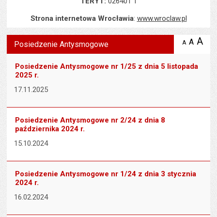
TERYT:
026401 1
Strona internetowa Wrocławia
:
www.wroclaw.pl
Wyświetlono artykuł "Posiedzenie Antysmogowe".
A
po
A
domyś
A
zmniejsz
Posiedzenie Antysmogowe
tekst na
wielk
te
stronie
tekstu
s
Posiedzenie Antysmogowe nr 1/25 z dnia 5 listopada
stron
2025 r.
17.11.2025
Posiedzenie Antysmogowe nr 2/24 z dnia 8
października 2024 r.
15.10.2024
Posiedzenie Antysmogowe nr 1/24 z dnia 3 stycznia
2024 r.
16.02.2024