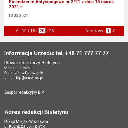
Posiedzenie Antysmogowe nr 2/21 z dnia 15 marca
2021 r.
18.03.2021
5
elementów na stronie
10
elementów
15
elementów
20
elementów
25
elementów
Nr strony:
Strona
1
Strona
2
na stronie
na stronie
na stronie
na stronie
st
następna
Stopka
Informacja Urzędu: tel. +48 71 777 77 77
Główni redaktorzy Biuletynu
Monika Florczak
Przemysław Dziewięcki
e-mail:
bip@um.wroc.pl
Zespół redakcyjny BIP
Adres redakcji Biuletynu
Urząd Miejski Wrocławia
ul. Kuźnicza 56, II piętro