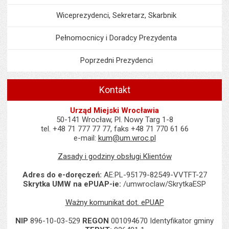
Wiceprezydenci, Sekretarz, Skarbnik
Pełnomocnicy i Doradcy Prezydenta
Poprzedni Prezydenci
Kontakt
Urząd Miejski Wrocławia
50-141 Wrocław, Pl. Nowy Targ 1-8
tel. +48 71 777 77 77, faks +48 71 770 61 66
e-mail:
kum@um.wroc.pl
Zasady i godziny obsługi Klientów
Adres do e-doręczeń:
AE:PL-95179-82549-VVTFT-27
Skrytka UMW na ePUAP-ie:
/umwroclaw/SkrytkaESP
Ważny komunikat dot. ePUAP
NIP
896-10-03-529
REGON
001094670 Identyfikator gminy