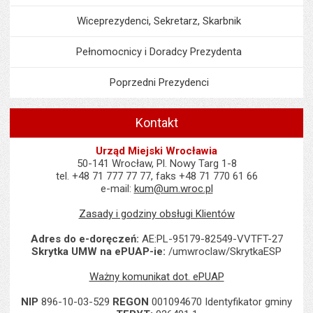
Wiceprezydenci, Sekretarz, Skarbnik
Pełnomocnicy i Doradcy Prezydenta
Poprzedni Prezydenci
Kontakt
Urząd Miejski Wrocławia
50-141 Wrocław, Pl. Nowy Targ 1-8
tel. +48 71 777 77 77, faks +48 71 770 61 66
e-mail:
kum@um.wroc.pl
Zasady i godziny obsługi Klientów
Adres do e-doręczeń:
AE:PL-95179-82549-VVTFT-27
Skrytka UMW na ePUAP-ie:
/umwroclaw/SkrytkaESP
Ważny komunikat dot. ePUAP
NIP
896-10-03-529
REGON
001094670 Identyfikator gminy