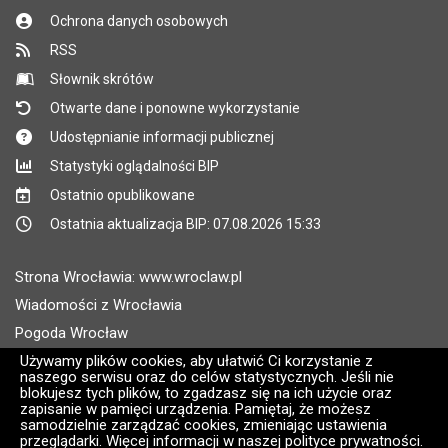
Ochrona danych osobowych
RSS
Słownik skrótów
Otwarte dane i ponowne wykorzystanie
Udostępnianie informacji publicznej
Statystyki oglądalności BIP
Ostatnio opublikowane
Ostatnia aktualizacja BIP: 07.08.2026 15:33
Strona Wrocławia: www.wroclaw.pl
Wiadomości z Wrocławia
Pogoda Wrocław
Rozkłady jazdy MPK Wrocław
Używamy plików cookies, aby ułatwić Ci korzystanie z
naszego serwisu oraz do celów statystycznych. Jeśli nie
Administratorem wroclaw.pl jest: ARAW
blokujesz tych plików, to zgadzasz się na ich użycie oraz
zapisanie w pamięci urządzenia. Pamiętaj, że możesz
samodzielnie zarządzać cookies, zmieniając ustawienia
Wersja systemu: 2.8.30.09
przeglądarki. Więcej informacji w naszej polityce prywatności.