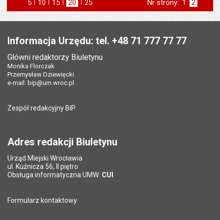
5
elementów na stronie
10
elementów
15
elementów
20
elementów
25
elementów
Nr strony:
Strona
1
Strona
2
na stronie
na stronie
na stronie
na stronie
strona
poprzednia
Stopka
Informacja Urzędu: tel. +48 71 777 77 77
Główni redaktorzy Biuletynu
Monika Florczak
Przemysław Dziewięcki
e-mail:
bip@um.wroc.pl
Zespół redakcyjny BIP
Adres redakcji Biuletynu
Urząd Miejski Wrocławia
ul. Kuźnicza 56, II piętro
Obsługa informatyczna UMW:
CUI
Formularz kontaktowy