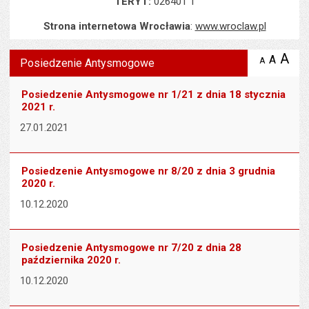
TERYT:
026401 1
Strona internetowa Wrocławia
:
www.wroclaw.pl
Wyświetlono artykuł "Posiedzenie Antysmogowe".
A
po
A
domyś
A
zmniejsz
Posiedzenie Antysmogowe
tekst na
wielk
te
stronie
tekstu
s
Posiedzenie Antysmogowe nr 1/21 z dnia 18 stycznia
stron
2021 r.
27.01.2021
Posiedzenie Antysmogowe nr 8/20 z dnia 3 grudnia
2020 r.
10.12.2020
Posiedzenie Antysmogowe nr 7/20 z dnia 28
października 2020 r.
10.12.2020