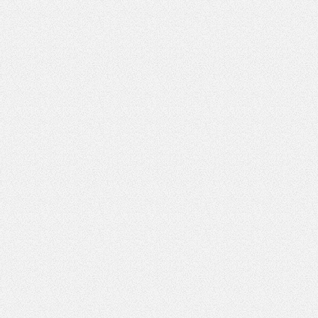
Pole wymagane
wynik działania: 5 plus 7
lizacji:
05.12.2019 11:09
468
*
Pole wymagane