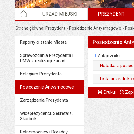
STRONA GŁÓWNA
URZĄD MIEJSKI
PREZYDENT
Strona główna
Prezydent
Posiedzenie Antysmogowe
Posi
Posiedzenie Anty
Menu
Raporty o stanie Miasta
Prezydent
Sprawozdania Prezydenta i
Załączniki
UMW z realizacji zadań
Notatka z posiedz
Kolegium Prezydenta
Wytworzył:
Lista uczestników
Data wytworzenia:
Posiedzenie Antysmogowe
Wytworzył:
Metryczka
Powiadom znajome
Odpowiedzialny za 
Drukuj
Zapi
Opublikował w BIP
Data wytworzenia:
Zarządzenia Prezydenta
Data wytworzenia:
Data opublikowani
Opublikował w BIP
Opublikował w BIP
Wiceprezydenci, Sekretarz,
Liczba pobrań:
Data opublikowani
Skarbnik
Data opublikowani
Liczba pobrań:
Ostatnio zaktualiz
Pełnomocnicy i Doradcy