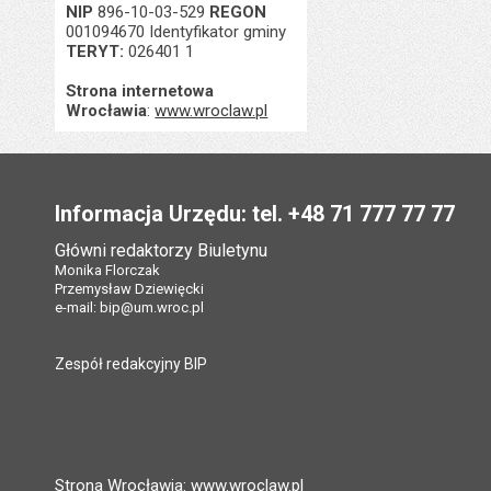
NIP
896-10-03-529
REGON
001094670 Identyfikator gminy
TERYT:
026401 1
Strona internetowa
Wrocławia
:
www.wroclaw.pl
Stopka
Informacja Urzędu: tel. +48 71 777 77 77
Główni redaktorzy Biuletynu
Monika Florczak
Przemysław Dziewięcki
e-mail:
bip@um.wroc.pl
Zespół redakcyjny BIP
Strona Wrocławia: www.wroclaw.pl