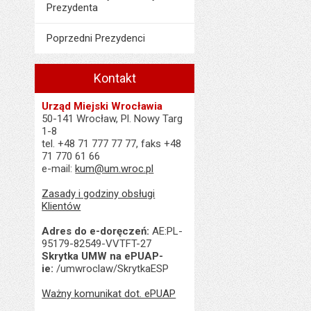
Prezydenta
Data ostatniej aktua
Poprzedni Prezydenci
Liczba wyświetleń:
Kontakt
Urząd Miejski Wrocławia
50-141 Wrocław, Pl. Nowy Targ
1-8
tel. +48 71 777 77 77, faks +48
71 770 61 66
e-mail:
kum@um.wroc.pl
Zasady i godziny obsługi
Klientów
Adres do e-doręczeń:
AE:PL-
95179-82549-VVTFT-27
Skrytka UMW na ePUAP-
ie:
/umwroclaw/SkrytkaESP
Ważny komunikat dot. ePUAP