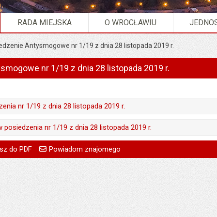
RADA MIEJSKA
O WROCŁAWIU
JEDNOS
edzenie Antysmogowe nr 1/19 z dnia 28 listopada 2019 r.
smogowe nr 1/19 z dnia 28 listopada 2019 r.
enia nr 1/19 z dnia 28 listopada 2019 r.
Piotr Gapiński
 posiedzenia nr 1/19 z dnia 28 listopada 2019 r.
04.12.2019
Piotr Gapiński
go
Powiadom znajomego
Pole wymagane
Twoje imię i nazwisko
treść:
Piotr Gapiński
sz do PDF
Powiadom znajomego
:
Monika Florczak
04.12.2019
Pole wymagane
Twój adres e-mail
04.12.2019
a:
04.12.2019 15:15
:
Monika Florczak
Pole wymagane
Tytuł e-maila
:
Monika Florczak
189
a:
04.12.2019 15:15
Pole wymagane
Adres e-mail znajomego
a:
04.12.2019 15:15
178
Pytanie antyspamowe
Podaj słownie
ował:
Monika Florczak