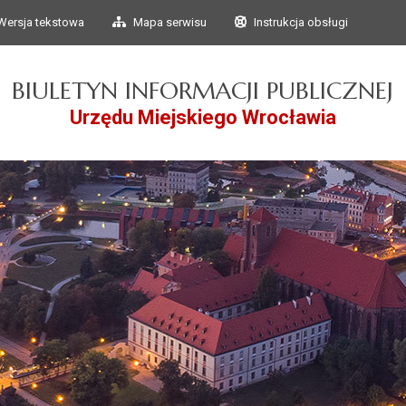
Przejdź do głównego
Przejdź do treści
Wersja tekstowa
Mapa serwisu
Instrukcja obsługi
menu
BIULETYN INFORMACJI PUBLICZNEJ
Urzędu Miejskiego Wrocławia