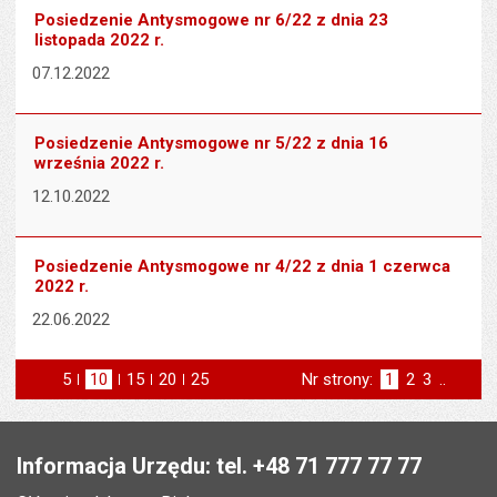
Posiedzenie Antysmogowe nr 6/22 z dnia 23
listopada 2022 r.
07.12.2022
Posiedzenie Antysmogowe nr 5/22 z dnia 16
września 2022 r.
12.10.2022
Posiedzenie Antysmogowe nr 4/22 z dnia 1 czerwca
2022 r.
22.06.2022
5
elementów na stronie
10
elementów
15
elementów
20
elementów
25
elementów
Nr strony:
Strona
1
Strona
2
Strona
3
..
na stronie
na stronie
na stronie
na stronie
st
następna
Stopka
Informacja Urzędu: tel. +48 71 777 77 77