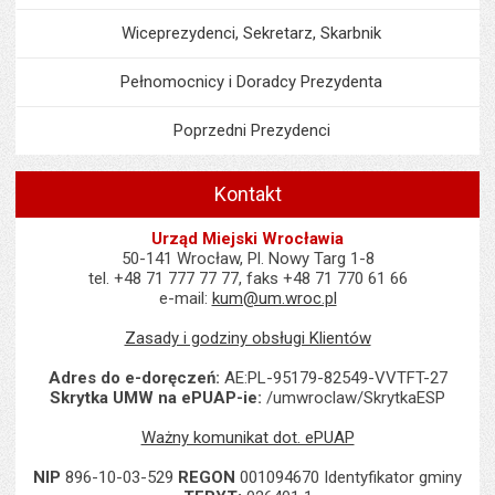
Wiceprezydenci, Sekretarz, Skarbnik
Pełnomocnicy i Doradcy Prezydenta
Poprzedni Prezydenci
Kontakt
Urząd Miejski Wrocławia
50-141 Wrocław, Pl. Nowy Targ 1-8
tel. +48 71 777 77 77, faks +48 71 770 61 66
e-mail:
kum@um.wroc.pl
Zasady i godziny obsługi Klientów
Adres do e-doręczeń:
AE:PL-95179-82549-VVTFT-27
Skrytka UMW na ePUAP-ie:
/umwroclaw/SkrytkaESP
Ważny komunikat dot. ePUAP
NIP
896-10-03-529
REGON
001094670 Identyfikator gminy