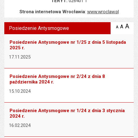
TERYT:
026401 1
Strona internetowa Wrocławia
:
www.wroclaw.pl
Wyświetlono artykuł "Posiedzenie Antysmogowe".
A
po
A
domyś
A
zmniejsz
Posiedzenie Antysmogowe
tekst na
wielk
te
stronie
tekstu
s
Posiedzenie Antysmogowe nr 1/25 z dnia 5 listopada
stron
2025 r.
17.11.2025
Posiedzenie Antysmogowe nr 2/24 z dnia 8
października 2024 r.
15.10.2024
Posiedzenie Antysmogowe nr 1/24 z dnia 3 stycznia
2024 r.
16.02.2024