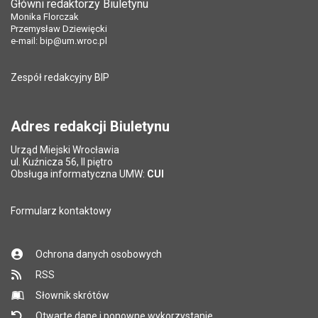
Główni redaktorzy Biuletynu
Monika Florczak
Przemysław Dziewięcki
e-mail:
bip@um.wroc.pl
Zespół redakcyjny BIP
Adres redakcji Biuletynu
Urząd Miejski Wrocławia
ul. Kuźnicza 56, II piętro
Obsługa informatyczna UMW:
CUI
Formularz kontaktowy
Ochrona danych osobowych
RSS
Słownik skrótów
Otwarte dane i ponowne wykorzystanie