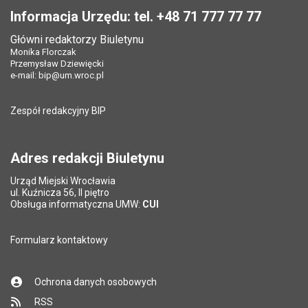
Opublikował w BIP:
Monika Florczak
Opublikował w BIP:
Monika Florczak
Pole wymagane
Twój adres e-mail
*
Informacja Urzędu: tel. +48 71 777 77 77
Data opublikowania:
22.06.2022 15:30
Data opublikowania:
22.06.2022 15:30
Główni redaktorzy Biuletynu
Pole wymagane
Liczba pobrań:
Tytuł e-maila
*
134
Monika Florczak
Liczba wyświetleń:
451
Przemysław Dziewięcki
e-mail:
bip@um.wroc.pl
Pole wymagane
Adres e-mail znajomego
*
Zespół redakcyjny BIP
Pytanie antyspamowe
Podaj słownie
Pole wymagane
wynik działania: 11 minus 6
*
Adres redakcji Biuletynu
Urząd Miejski Wrocławia
*
ul. Kuźnicza 56, II piętro
Pole wymagane
Obsługa informatyczna UMW:
CUI
Formularz kontaktowy
Ochrona danych osobowych
RSS