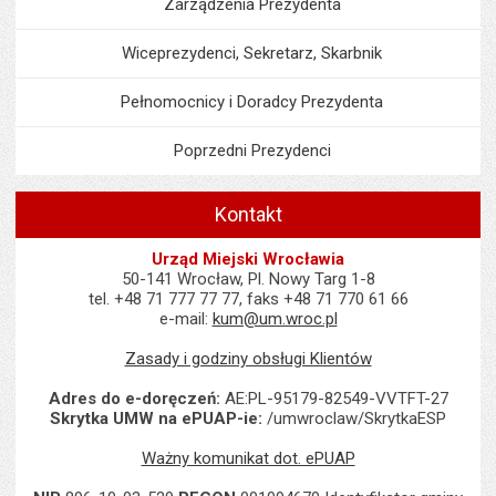
Zarządzenia Prezydenta
Wiceprezydenci, Sekretarz, Skarbnik
Pełnomocnicy i Doradcy Prezydenta
Poprzedni Prezydenci
Kontakt
Urząd Miejski Wrocławia
50-141 Wrocław, Pl. Nowy Targ 1-8
tel. +48 71 777 77 77, faks +48 71 770 61 66
e-mail:
kum@um.wroc.pl
Zasady i godziny obsługi Klientów
Adres do e-doręczeń:
AE:PL-95179-82549-VVTFT-27
Skrytka UMW na ePUAP-ie:
/umwroclaw/SkrytkaESP
Ważny komunikat dot. ePUAP