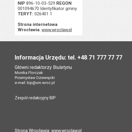
NIP
896-10-03-529
REGON
001094670 Identyfikator gminy
TERYT:
026401 1
Strona internetowa
Wrocławia
:
www.wroclaw.pl
Stopka
Informacja Urzędu: tel. +48 71 777 77 77
Główni redaktorzy Biuletynu
Monika Florczak
Przemysław Dziewięcki
e-mail:
bip@um.wroc.pl
Zespół redakcyjny BIP
Strona Wrocławia: www.wroclaw.pl