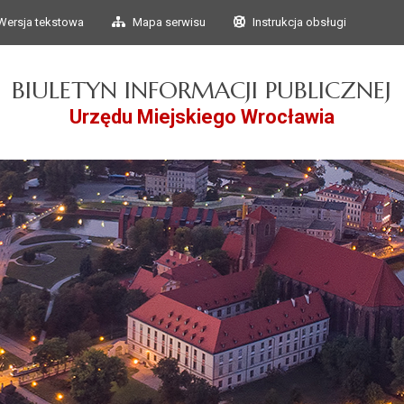
Przejdź do głównego
Przejdź do treści
Wersja tekstowa
Mapa serwisu
Instrukcja obsługi
menu
BIULETYN INFORMACJI PUBLICZNEJ
Urzędu Miejskiego Wrocławia