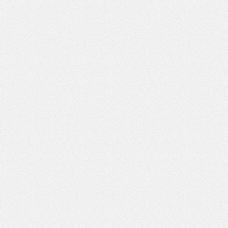
Pole wymagane
wynik działania: 5 plus 7
*
Pole wymagane