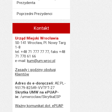
Prezydenta
Poprzedni Prezydenci
Kontakt
Urząd Miejski Wrocławia
50-141 Wrocław, Pl. Nowy Targ
1-8
tel. +48 71 777 77 77, faks +48
71 770 61 66
e-mail:
kum@um.wroc.pl
Zasady i godziny obsługi
Klientów
Adres do e-doręczeń:
AE:PL-
95179-82549-VVTFT-27
Skrytka UMW na ePUAP-
ie:
/umwroclaw/SkrytkaESP
Ważny komunikat dot. ePUAP