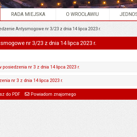
RADA MIEJSKA
O WROCŁAWIU
JEDNOS
edzenie Antysmogowe nr 3/23 z dnia 14 lipca 2023 r.
smogowe nr 3/23 z dnia 14 lipca 2023 r.
 posiedzenia nr 3 z dnia 14 lipca 2023 r.
Piotr Gapiński
enia nr 3 z dnia 14 lipca 2023 r.
14.07.2023
Piotr Gapiński
go
Powiadom znajomego
Pole wymagane
Twoje imię i nazwisko
treść:
Piotr Gapiński
sz do PDF
Powiadom znajomego
:
Przemysław Dziewięcki
14.07.2023
Pole wymagane
Twój adres e-mail
31.08.2023
a:
31.08.2023 15:00
:
Przemysław Dziewięcki
Pole wymagane
Tytuł e-maila
:
Przemysław Dziewięcki
101
a:
31.08.2023 15:00
Pole wymagane
Adres e-mail znajomego
a:
31.08.2023 15:00
96
Pytanie antyspamowe
Podaj słownie
278