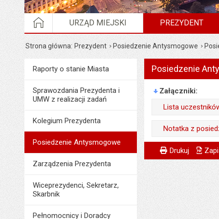
STRONA GŁÓWNA
URZĄD MIEJSKI
PREZYDENT
Strona główna
Prezydent
Posiedzenie Antysmogowe
Posi
Posiedzenie Anty
Menu
Raporty o stanie Miasta
Prezydent
Sprawozdania Prezydenta i
Załączniki
UMW z realizacji zadań
Lista uczestników
Kolegium Prezydenta
Wytworzył:
Notatka z posiedz
Data wytworzenia:
Posiedzenie Antysmogowe
Wytworzył:
Metryczka
Powiadom znajome
Odpowiedzialny za 
Drukuj
Zapi
Opublikował w BIP
Data wytworzenia:
Zarządzenia Prezydenta
Data wytworzenia:
Data opublikowani
Opublikował w BIP
Opublikował w BIP
Wiceprezydenci, Sekretarz,
Liczba pobrań:
Data opublikowani
Skarbnik
Data opublikowani
Liczba pobrań:
Liczba wyświetleń:
Pełnomocnicy i Doradcy