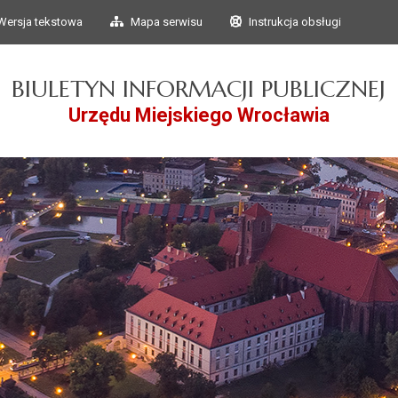
Przejdź do głównego
Przejdź do treści
Wersja tekstowa
Mapa serwisu
Instrukcja obsługi
menu
BIULETYN INFORMACJI PUBLICZNEJ
Urzędu Miejskiego Wrocławia