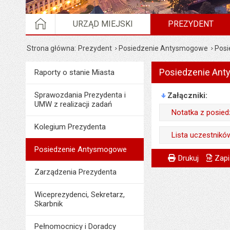
STRONA GŁÓWNA
URZĄD MIEJSKI
PREZYDENT
Strona główna
Prezydent
Posiedzenie Antysmogowe
Posi
Posiedzenie Anty
Menu
Raporty o stanie Miasta
Prezydent
Sprawozdania Prezydenta i
Załączniki
UMW z realizacji zadań
Notatka z posiedz
Kolegium Prezydenta
Wytworzył:
Lista uczestników
Data wytworzenia:
Posiedzenie Antysmogowe
Wytworzył:
Metryczka
Powiadom znajome
Odpowiedzialny za 
Drukuj
Zapi
Opublikował w BIP
Data wytworzenia:
Zarządzenia Prezydenta
Data wytworzenia:
Data opublikowani
Opublikował w BIP
Opublikował w BIP
Wiceprezydenci, Sekretarz,
Liczba pobrań:
Data opublikowani
Skarbnik
Data opublikowani
Liczba pobrań:
Liczba wyświetleń:
Pełnomocnicy i Doradcy