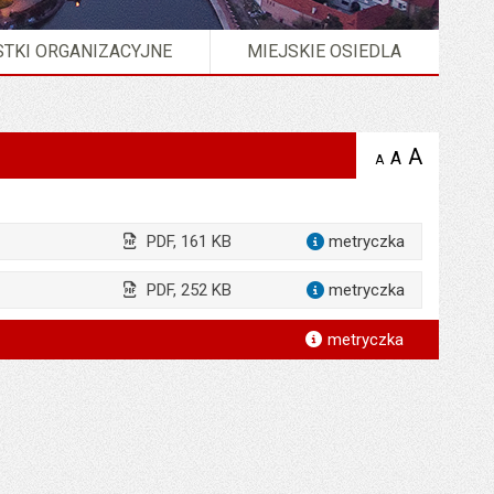
TKI ORGANIZACYJNE
MIEJSKIE OSIEDLA
A
powię
A
domyślna
A
zmniejsz
tekst na
wielkość
tekst 
stronie
tekstu na
stron
stronie
PDF, 161 KB
metryczka
dla załącz
PDF, 252 KB
metryczka
dla załącz
*
metryczka
*
*
*
*