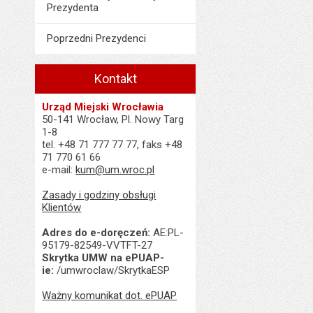
Prezydenta
Poprzedni Prezydenci
Kontakt
Urząd Miejski Wrocławia
50-141 Wrocław, Pl. Nowy Targ
1-8
tel. +48 71 777 77 77, faks +48
71 770 61 66
e-mail:
kum@um.wroc.pl
Zasady i godziny obsługi
Klientów
Adres do e-doręczeń:
AE:PL-
95179-82549-VVTFT-27
Skrytka UMW na ePUAP-
ie:
/umwroclaw/SkrytkaESP
Ważny komunikat dot. ePUAP