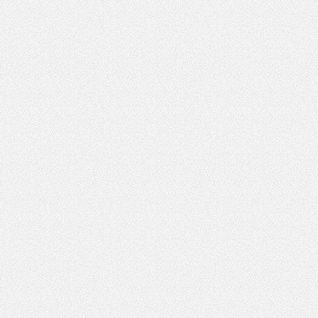
Pole wymagane
wynik działania: 5 plus 7
*
Pole wymagane