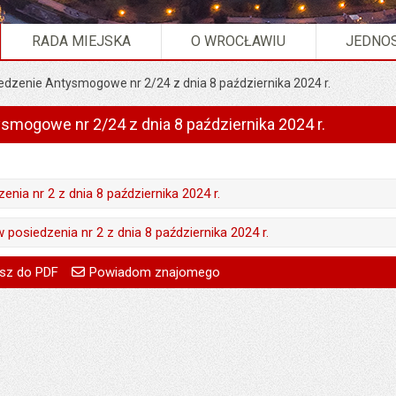
RADA MIEJSKA
O WROCŁAWIU
JEDNOS
edzenie Antysmogowe nr 2/24 z dnia 8 października 2024 r.
smogowe nr 2/24 z dnia 8 października 2024 r.
enia nr 2 z dnia 8 października 2024 r.
Joanna Szczepan
 posiedzenia nr 2 z dnia 8 października 2024 r.
08.10.2024
Joanna Szczepan
go
Powiadom znajomego
Pole wymagane
Twoje imię i nazwisko
treść:
Joanna Szczepan
sz do PDF
Powiadom znajomego
:
Przemysław Dziewięcki
08.10.2024
Pole wymagane
Twój adres e-mail
15.10.2024
a:
15.10.2024 15:30
:
Przemysław Dziewięcki
Pole wymagane
Tytuł e-maila
:
Przemysław Dziewięcki
127
a:
15.10.2024 15:30
Pole wymagane
Adres e-mail znajomego
a:
15.10.2024 15:30
116
Pytanie antyspamowe
Podaj słownie
340