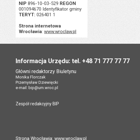
NIP
896-10-03-529
REGON
001094670 Identyfikator gminy
TERYT:
026401 1
Strona internetowa
Wrocławia
:
www.wroclaw.pl
Stopka
Informacja Urzędu: tel. +48 71 777 77 77
Główni redaktorzy Biuletynu
Monika Florczak
Przemysław Dziewięcki
e-mail:
bip@um.wroc.pl
Zespół redakcyjny BIP
Strona Wrocławia: www.wroclaw.pl