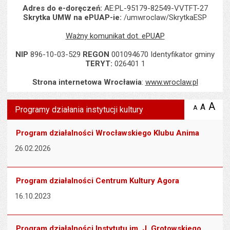
Adres do e-doręczeń:
AE:PL-95179-82549-VVTFT-27
Skrytka UMW na ePUAP-ie:
/umwroclaw/SkrytkaESP
Ważny komunikat dot. ePUAP
NIP
896-10-03-529
REGON
001094670 Identyfikator gminy
TERYT:
026401 1
Strona internetowa Wrocławia
:
www.wroclaw.pl
Wyświetlono artykuł "Programy działania instytucji kultury".
A
po
A
domyś
A
zmniejsz
Programy działania instytucji kultury
tekst na
wielk
te
stronie
tekstu
s
Program działalności Wrocławskiego Klubu Anima
stron
26.02.2026
Program działalności Centrum Kultury Agora
16.10.2023
Program działalności Instytutu im. J. Grotowskiego