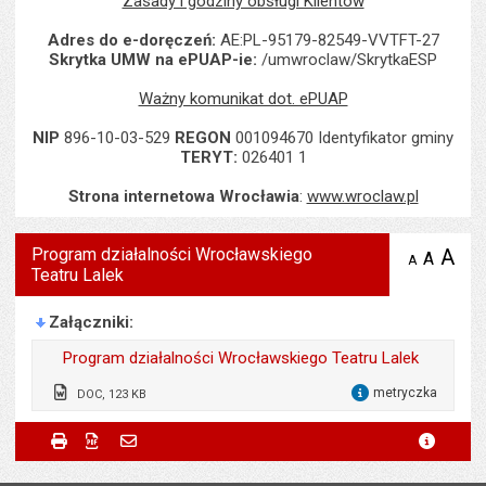
Zasady i godziny obsługi Klientów
Adres do e-doręczeń:
AE:PL-95179-82549-VVTFT-27
Skrytka UMW na ePUAP-ie:
/umwroclaw/SkrytkaESP
Ważny komunikat dot. ePUAP
NIP
896-10-03-529
REGON
001094670 Identyfikator gminy
TERYT:
026401 1
Strona internetowa Wrocławia
:
www.wroclaw.pl
Program działalności Wrocławskiego
A
po
A
domyś
A
zmniejsz
Teatru Lalek
tekst na
wielk
te
stronie
tekstu
s
stron
Załączniki
Program działalności Wrocławskiego Teatru Lalek
metryczka
DOC, 123 KB
dla 
Odpowiedzialny za treść:
Dorota Ciastek
Metryczka
Powiadom znajomego
Odpowiedzialny za treść:
Dorota Ciastek
Drukuj
Zapisz do PDF
Powiadom znajomego
metryc
Powiadom znajomego
Pole wymagane
Twoje imię i nazwisko
*
Data wytworzenia:
23.08.2022
Data wytworzenia:
09.09.2022