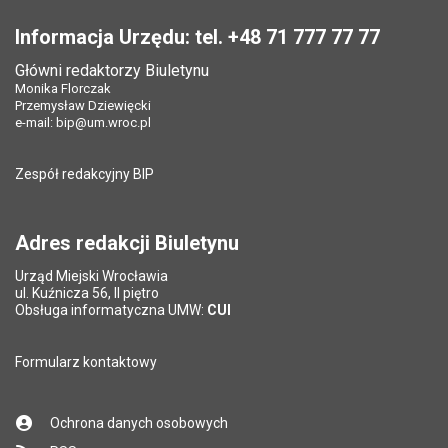
Stopka
Opublikował w BIP:
Monika Florczak
Opublikował w BIP:
Monika Florczak
Pole wymagane
Twój adres e-mail
*
Informacja Urzędu: tel. +48 71 777 77 77
Data opublikowania:
09.09.2022 14:03
Data opublikowania:
09.09.2022 14:03
Główni redaktorzy Biuletynu
Pole wymagane
Liczba pobrań:
Tytuł e-maila
*
251
Monika Florczak
Liczba wyświetleń:
584
Przemysław Dziewięcki
e-mail:
bip@um.wroc.pl
Pole wymagane
Adres e-mail znajomego
*
Zespół redakcyjny BIP
Pytanie antyspamowe
Podaj słownie
Pole wymagane
wynik działania: 16 minus 9
*
Adres redakcji Biuletynu
Urząd Miejski Wrocławia
*
ul. Kuźnicza 56, II piętro
Pole wymagane
Obsługa informatyczna UMW:
CUI
Formularz kontaktowy
Ochrona danych osobowych