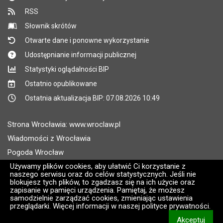
RSS
Słownik skrótów
Otwarte dane i ponowne wykorzystanie
Udostępnianie informacji publicznej
Statystyki oglądalności BIP
Ostatnio opublikowane
Ostatnia aktualizacja BIP: 07.08.2026 10:49
Strona Wrocławia: www.wroclaw.pl
Wiadomości z Wrocławia
Pogoda Wrocław
Rozkłady jazdy MPK Wrocław
Używamy plików cookies, aby ułatwić Ci korzystanie z
naszego serwisu oraz do celów statystycznych. Jeśli nie
Administratorem wroclaw.pl jest: ARAW
blokujesz tych plików, to zgadzasz się na ich użycie oraz
zapisanie w pamięci urządzenia. Pamiętaj, że możesz
samodzielnie zarządzać cookies, zmieniając ustawienia
Wersja systemu: 2.8.30.09
przeglądarki. Więcej informacji w naszej polityce prywatności.
CMS i hosting: Logonet Sp. z o.o. w Bydgoszczy [2]
Akceptuj