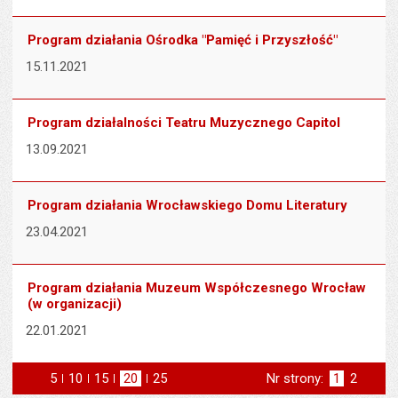
Program działania Ośrodka "Pamięć i Przyszłość"
15.11.2021
Program działalności Teatru Muzycznego Capitol
13.09.2021
Program działania Wrocławskiego Domu Literatury
23.04.2021
Program działania Muzeum Współczesnego Wrocław
(w organizacji)
22.01.2021
5
elementów na stronie
10
elementów
15
elementów
20
elementów
25
elementów
Nr strony:
Strona
1
Strona
2
na stronie
na stronie
na stronie
na stronie