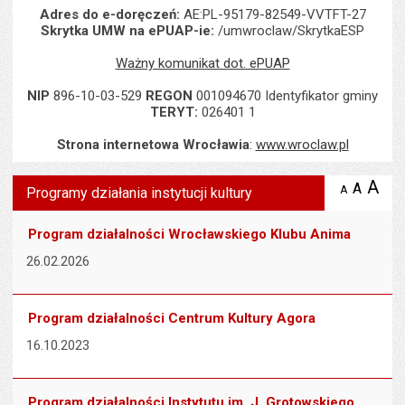
Adres do e-doręczeń:
AE:PL-95179-82549-VVTFT-27
Skrytka UMW na ePUAP-ie:
/umwroclaw/SkrytkaESP
Ważny komunikat dot. ePUAP
NIP
896-10-03-529
REGON
001094670 Identyfikator gminy
TERYT:
026401 1
Strona internetowa Wrocławia
:
www.wroclaw.pl
Wyświetlono artykuł "Programy działania instytucji kultury".
A
po
A
domyś
A
zmniejsz
Programy działania instytucji kultury
tekst na
wielk
te
stronie
tekstu
s
Program działalności Wrocławskiego Klubu Anima
stron
26.02.2026
Program działalności Centrum Kultury Agora
16.10.2023
Program działalności Instytutu im. J. Grotowskiego