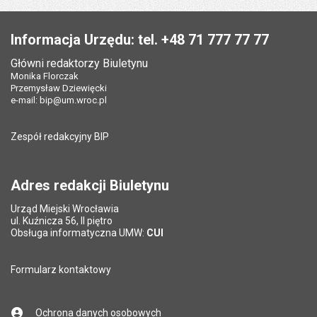
st
następna
Stopka
Informacja Urzędu: tel. +48 71 777 77 77
Główni redaktorzy Biuletynu
Monika Florczak
Przemysław Dziewięcki
e-mail:
bip@um.wroc.pl
Zespół redakcyjny BIP
Adres redakcji Biuletynu
Urząd Miejski Wrocławia
ul. Kuźnicza 56, II piętro
Obsługa informatyczna UMW:
CUI
Formularz kontaktowy
Ochrona danych osobowych