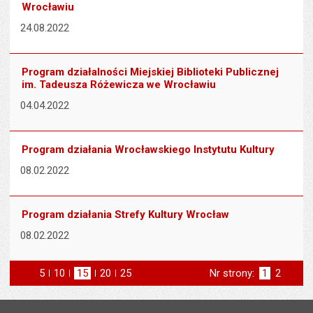
Wrocławiu
24.08.2022
Program działalności Miejskiej Biblioteki Publicznej
im. Tadeusza Różewicza we Wrocławiu
04.04.2022
Program działania Wrocławskiego Instytutu Kultury
08.02.2022
Program działania Strefy Kultury Wrocław
08.02.2022
5
elementów na stronie
10
elementów
15
elementów
20
elementów
25
elementów
Nr strony:
Strona
1
Strona
2
na stronie
na stronie
na stronie
na stronie
st
następna
Stopka