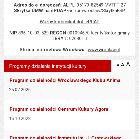
Adres do e-doręczeń:
AE:PL-95179-82549-VVTFT-27
Skrytka UMW na ePUAP-ie:
/umwroclaw/SkrytkaESP
Ważny komunikat dot. ePUAP
NIP
896-10-03-529
REGON
001094670 Identyfikator gminy
TERYT:
026401 1
Strona internetowa Wrocławia
:
www.wroclaw.pl
Wyświetlono artykuł "Programy działania instytucji kultury".
A
po
A
domyś
A
zmniejsz
Programy działania instytucji kultury
tekst na
wielk
te
stronie
tekstu
s
Program działalności Wrocławskiego Klubu Anima
stron
26.02.2026
Program działalności Centrum Kultury Agora
16.10.2023
Program działalności Instytutu im. J. Grotowskiego