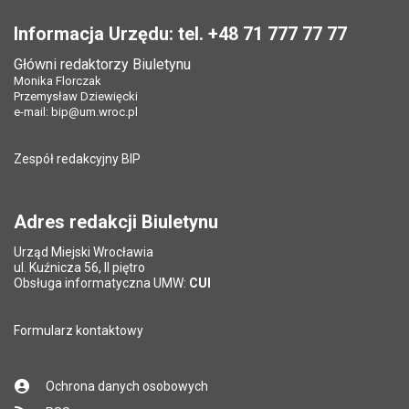
Stopka
Opublikował w BIP:
Marta Kolibska
Opublikował w BIP:
Marta Kolibska
Pole wymagane
Twój adres e-mail
*
Informacja Urzędu: tel. +48 71 777 77 77
Data opublikowania:
09.01.2023 14:33
Data opublikowania:
09.01.2023 14:33
Główni redaktorzy Biuletynu
Pole wymagane
Liczba pobrań:
Tytuł e-maila
*
298
Monika Florczak
Liczba wyświetleń:
784
Przemysław Dziewięcki
e-mail:
bip@um.wroc.pl
Pole wymagane
Adres e-mail znajomego
*
Zespół redakcyjny BIP
Pytanie antyspamowe
Podaj słownie
Pole wymagane
wynik działania: 2 plus 8
*
Adres redakcji Biuletynu
Urząd Miejski Wrocławia
*
ul. Kuźnicza 56, II piętro
Pole wymagane
Obsługa informatyczna UMW:
CUI
Formularz kontaktowy
Ochrona danych osobowych