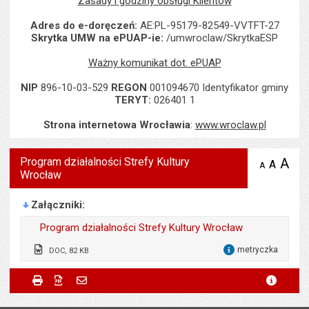
Zasady i godziny obsługi Klientów
Adres do e-doręczeń:
AE:PL-95179-82549-VVTFT-27
Skrytka UMW na ePUAP-ie:
/umwroclaw/SkrytkaESP
Ważny komunikat dot. ePUAP
NIP
896-10-03-529
REGON
001094670 Identyfikator gminy
TERYT:
026401 1
Strona internetowa Wrocławia
:
www.wroclaw.pl
Program działalności Strefy Kultury
A
po
A
domyś
A
zmniejsz
Wrocław
tekst na
wielk
te
stronie
tekstu
s
stron
Załączniki
Program działalności Strefy Kultury Wrocław
metryczka
DOC, 82 KB
dla 
Wytworzył:
Dorota Ciastek
Metryczka
Powiadom znajomego
Wytworzył:
Dorota Ciastek
Drukuj
Zapisz do PDF
Powiadom znajomego
metryc
Powiadom znajomego
Pole wymagane
Twoje imię i nazwisko
*
Data wytworzenia:
09.01.2023
Data wytworzenia:
09.01.2023