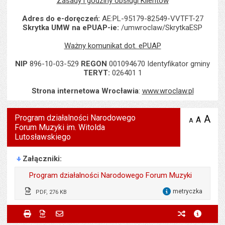
Zasady i godziny obsługi Klientów
Adres do e-doręczeń:
AE:PL-95179-82549-VVTFT-27
Skrytka UMW na ePUAP-ie:
/umwroclaw/SkrytkaESP
Ważny komunikat dot. ePUAP
NIP
896-10-03-529
REGON
001094670 Identyfikator gminy
TERYT:
026401 1
Strona internetowa Wrocławia
:
www.wroclaw.pl
Program działalności Narodowego
A
po
A
domyś
A
zmniejsz
Forum Muzyki im. Witolda
tekst na
wielk
te
stronie
Lutosławskiego
tekstu
s
stron
Załączniki
Program działalności Narodowego Forum Muzyki
metryczka
PDF, 276 KB
dla 
Odpowiedzialny za treść:
Jerzy Pietraszek
Metryczka
Powiadom znajomego
Odpowiedzialny za treść:
Dorota Ciastek
Drukuj
Zapisz do PDF
Powiadom znajomego
poprzednie w
metryc
Powiadom znajomego
Pole wymagane
Twoje imię i nazwisko
*