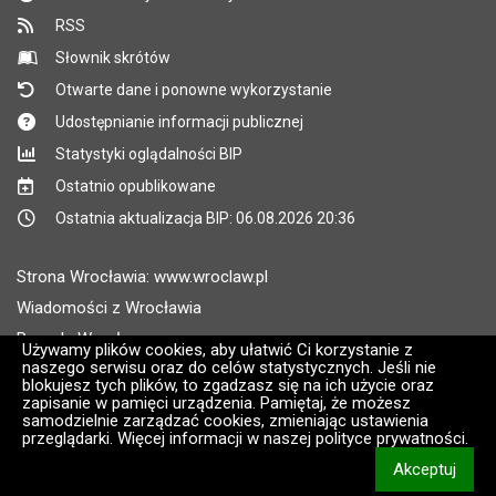
RSS
Słownik skrótów
Otwarte dane i ponowne wykorzystanie
Udostępnianie informacji publicznej
Statystyki oglądalności BIP
Ostatnio opublikowane
Ostatnia aktualizacja BIP: 06.08.2026 20:36
Strona Wrocławia: www.wroclaw.pl
Wiadomości z Wrocławia
Pogoda Wrocław
Używamy plików cookies, aby ułatwić Ci korzystanie z
naszego serwisu oraz do celów statystycznych. Jeśli nie
Rozkłady jazdy MPK Wrocław
blokujesz tych plików, to zgadzasz się na ich użycie oraz
Administratorem wroclaw.pl jest: ARAW
zapisanie w pamięci urządzenia. Pamiętaj, że możesz
samodzielnie zarządzać cookies, zmieniając ustawienia
przeglądarki. Więcej informacji w naszej polityce prywatności.
Wersja systemu: 2.8.30.09
Akceptuj
CMS i hosting: Logonet Sp. z o.o. w Bydgoszczy [2]
informacj