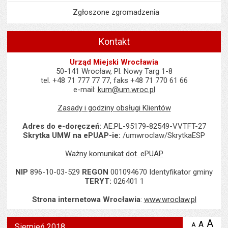
Zgłoszone zgromadzenia
Kontakt
Urząd Miejski Wrocławia
50-141 Wrocław, Pl. Nowy Targ 1-8
tel. +48 71 777 77 77, faks +48 71 770 61 66
e-mail:
kum@um.wroc.pl
Zasady i godziny obsługi Klientów
Adres do e-doręczeń:
AE:PL-95179-82549-VVTFT-27
Skrytka UMW na ePUAP-ie:
/umwroclaw/SkrytkaESP
Ważny komunikat dot. ePUAP
NIP
896-10-03-529
REGON
001094670 Identyfikator gminy
TERYT:
026401 1
Strona internetowa Wrocławia
:
www.wroclaw.pl
Wyświetlono artykuł "Sierpień 2018".
A
po
A
domyś
A
zmniejsz
Sierpień 2018