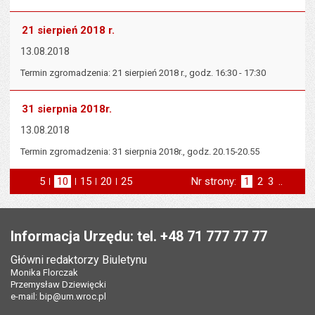
21 sierpień 2018 r.
13.08.2018
Termin zgromadzenia: 21 sierpień 2018 r., godz. 16:30 - 17:30
31 sierpnia 2018r.
13.08.2018
Termin zgromadzenia: 31 sierpnia 2018r., godz. 20.15-20.55
5
elementów na stronie
10
elementów
15
elementów
20
elementów
25
elementów
Nr strony:
Strona
1
Strona
2
Strona
3
..
na stronie
na stronie
na stronie
na stronie
st
następna
Stopka
Informacja Urzędu: tel. +48 71 777 77 77
Główni redaktorzy Biuletynu
Monika Florczak
Przemysław Dziewięcki
e-mail:
bip@um.wroc.pl