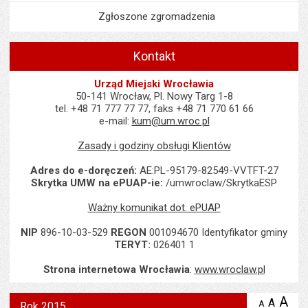
Zgłoszone zgromadzenia
Kontakt
Urząd Miejski Wrocławia
50-141 Wrocław, Pl. Nowy Targ 1-8
tel. +48 71 777 77 77, faks +48 71 770 61 66
e-mail:
kum@um.wroc.pl
Zasady i godziny obsługi Klientów
Adres do e-doręczeń:
AE:PL-95179-82549-VVTFT-27
Skrytka UMW na ePUAP-ie:
/umwroclaw/SkrytkaESP
Ważny komunikat dot. ePUAP
NIP
896-10-03-529
REGON
001094670 Identyfikator gminy
TERYT:
026401 1
Strona internetowa Wrocławia
:
www.wroclaw.pl
Wyświetlono artykuł "Rok 2015".
A
po
A
domyś
A
zmniejsz
Rok 2015