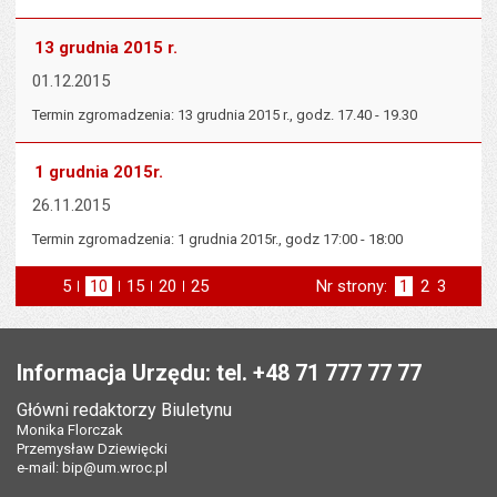
13 grudnia 2015 r.
01.12.2015
Termin zgromadzenia: 13 grudnia 2015 r., godz. 17.40 - 19.30
1 grudnia 2015r.
26.11.2015
Termin zgromadzenia: 1 grudnia 2015r., godz 17:00 - 18:00
5
elementów na stronie
10
elementów
15
elementów
20
elementów
25
elementów
Nr strony:
Strona
1
Strona
2
Strona
3
na stronie
na stronie
na stronie
na stronie
st
następna
Stopka
Informacja Urzędu: tel. +48 71 777 77 77
Główni redaktorzy Biuletynu
Monika Florczak
Przemysław Dziewięcki
e-mail:
bip@um.wroc.pl