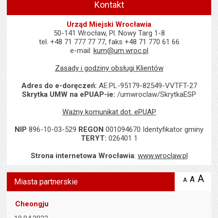
Kontakt
Urząd Miejski Wrocławia
50-141 Wrocław, Pl. Nowy Targ 1-8
tel. +48 71 777 77 77, faks +48 71 770 61 66
e-mail:
kum@um.wroc.pl
Zasady i godziny obsługi Klientów
Adres do e-doręczeń:
AE:PL-95179-82549-VVTFT-27
Skrytka UMW na ePUAP-ie:
/umwroclaw/SkrytkaESP
Ważny komunikat dot. ePUAP
NIP
896-10-03-529
REGON
001094670 Identyfikator gminy
TERYT:
026401 1
Strona internetowa Wrocławia
:
www.wroclaw.pl
Wyświetlono artykuł "Miasta partnerskie".
A
po
A
domyś
A
zmniejsz
Miasta partnerskie
tekst na
wielk
te
stronie
tekstu
s
Cheongju
stron