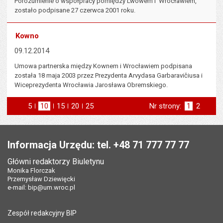
Porozumienie o współpracy pomiędzy Lwowem i Wrocławiem,
zostało podpisane 27 czerwca 2001 roku.
Kowno
09.12.2014
Umowa partnerska między Kownem i Wrocławiem podpisana
została 18 maja 2003 przez Prezydenta Arvydasa Garbaravičiusa i
Wiceprezydenta Wrocławia Jarosława Obremskiego.
5
elementów na stronie
10
elementów
15
elementów
20
elementów
25
elementów
Nr strony:
Strona
1
Strona
2
na stronie
na stronie
na stronie
na stronie
st
następna
Stopka
Informacja Urzędu: tel. +48 71 777 77 77
Główni redaktorzy Biuletynu
Monika Florczak
Przemysław Dziewięcki
e-mail:
bip@um.wroc.pl
Zespół redakcyjny BIP