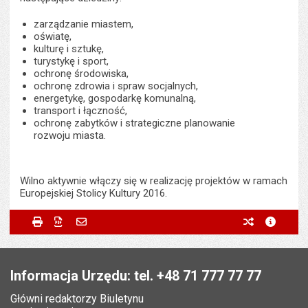
zarządzanie miastem,
oświatę,
kulturę i sztukę,
turystykę i sport,
ochronę środowiska,
ochronę zdrowia i spraw socjalnych,
energetykę, gospodarkę komunalną,
transport i łączność,
ochronę zabytków i strategiczne planowanie
rozwoju miasta.
Wilno aktywnie włączy się w realizację projektów w ramach
Europejskiej Stolicy Kultury 2016.
Metryczka
Powiadom znajomego
Wytworzył:
Ewa Gołąb-Nowakowska
Drukuj
Zapisz do PDF
Powiadom znajomego
poprzednie w
metryc
Powiadom znajomego
Pole wymagane
Twoje imię i nazwisko
*
Data wytworzenia:
08.12.2014
Stopka
Opublikował w BIP:
Monika Florczak
Pole wymagane
Twój adres e-mail
*
Informacja Urzędu: tel. +48 71 777 77 77
Data opublikowania:
09.12.2014 12:03
Główni redaktorzy Biuletynu
Pole wymagane
Tytuł e-maila
*