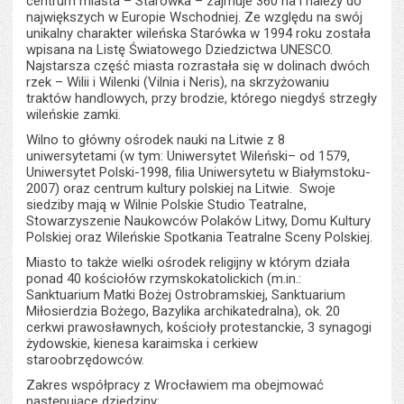
centrum miasta – Starówka – zajmuje 360 ha i należy do
największych w Europie Wschodniej. Ze względu na swój
unikalny charakter wileńska Starówka w 1994 roku została
wpisana na Listę Światowego Dziedzictwa UNESCO.
Najstarsza część miasta rozrastała się w dolinach dwóch
rzek – Wilii i Wilenki (Vilnia i Neris), na skrzyżowaniu
traktów handlowych, przy brodzie, którego niegdyś strzegły
wileńskie zamki.
Wilno to główny ośrodek nauki na Litwie z 8
uniwersytetami (w tym: Uniwersytet Wileński– od 1579,
Uniwersytet Polski-1998, filia Uniwersytetu w Białymstoku-
2007) oraz centrum kultury polskiej na Litwie. Swoje
siedziby mają w Wilnie Polskie Studio Teatralne,
Stowarzyszenie Naukowców Polaków Litwy, Domu Kultury
Polskiej oraz Wileńskie Spotkania Teatralne Sceny Polskiej.
Miasto to także wielki ośrodek religijny w którym działa
ponad 40 kościołów rzymskokatolickich (m.in.:
Sanktuarium Matki Bożej Ostrobramskiej, Sanktuarium
Miłosierdzia Bożego, Bazylika archikatedralna), ok. 20
cerkwi prawosławnych, kościoły protestanckie, 3 synagogi
żydowskie, kienesa karaimska i cerkiew
staroobrzędowców.
Zakres współpracy z Wrocławiem ma obejmować
następujące dziedziny: