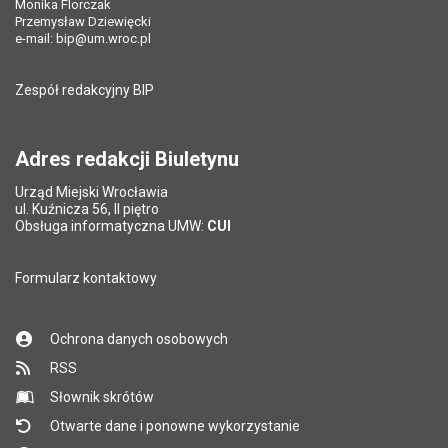
Monika Florczak
Ostatnio zaktualizował:
Monika Florczak
Przemysław Dziewięcki
Data ostatniej aktualizacji:
07.12.2020 11:20
e-mail:
bip@um.wroc.pl
Pole wymagane
Adres e-mail znajomego
*
Liczba wyświetleń:
3447
Zespół redakcyjny BIP
Pytanie antyspamowe
Podaj słownie
Pole wymagane
wynik działania: 2 plus 8
*
Adres redakcji Biuletynu
Urząd Miejski Wrocławia
*
ul. Kuźnicza 56, II piętro
Pole wymagane
Obsługa informatyczna UMW:
CUI
Formularz kontaktowy
Ochrona danych osobowych
RSS
Słownik skrótów
Otwarte dane i ponowne wykorzystanie