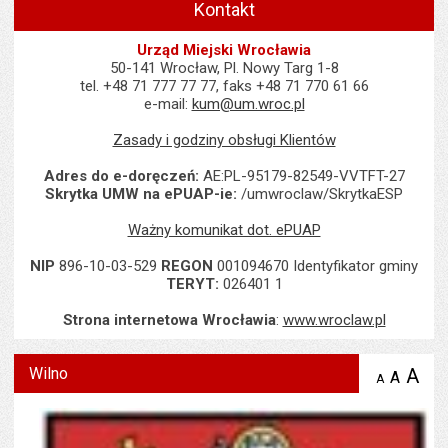
Kontakt
Urząd Miejski Wrocławia
50-141 Wrocław, Pl. Nowy Targ 1-8
tel. +48 71 777 77 77, faks +48 71 770 61 66
e-mail:
kum@um.wroc.pl
Zasady i godziny obsługi Klientów
Adres do e-doręczeń:
AE:PL-95179-82549-VVTFT-27
Skrytka UMW na ePUAP-ie:
/umwroclaw/SkrytkaESP
Ważny komunikat dot. ePUAP
NIP
896-10-03-529
REGON
001094670 Identyfikator gminy
TERYT:
026401 1
Strona internetowa Wrocławia
:
www.wroclaw.pl
Wilno
A
po
A
domyś
A
zmniejsz
tekst na
wielk
te
stronie
tekstu
s
stron