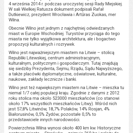
4 września 2014 r. podczas uroczystej sesji Rady Miejskiej.
W sali Wielkiej Ratusza dokument podpisali Rafał
Dutkiewicz, prezydent Wrocławia i Artūras Zuokas, mer
Wilna.
Obecnie Wilno jest jednym z najchętniej odwiedzanych
miast w Europie Wschodniej. Turystów przyciąga do tego
miasta nie tylko wyjątkowa architektura, ale i bogactwo
propozycji kulturalnych i rozrywek.
Wilno jest najważniejszym miastem na Litwie – stolicą
Republiki Litewskiej, centrum administracyjnym,
kulturalnym, politycznym i gospodarczym. Tutaj znajdują
się siedziby Prezydenta, Sejmu, Rządu, Sądu Najwyższego,
a także placówki dyplomatyczne, oświatowe, kulturalne,
naukowe, zakłady lecznicze i banki.
Wilno jest też największym miastem na Litwie – mieszka tu
niemal 1/7 całej populacji kraju. Zgodnie z danymi z 2012
roku stolica ma około 523000 mieszkańców (co stanowi
około 17% wszystkich mieszkańców Litwy). Wśród nich
jest 57,8% Litwinów, 18,7% Polaków, 14% Rosjan, 4%
Białorusinów, 0,5% Żydów; pozostałe 0,5% to
przedstawiciele innych narodowości.
Powierzchnia Wilna wynosi około 400 km kw. Historyczne