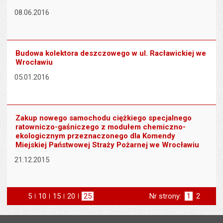
08.06.2016
Budowa kolektora deszczowego w ul. Racławickiej we
Wrocławiu
05.01.2016
Zakup nowego samochodu ciężkiego specjalnego
ratowniczo-gaśniczego z modułem chemiczno-
ekologicznym przeznaczonego dla Komendy
Miejskiej Państwowej Straży Pożarnej we Wrocławiu
21.12.2015
5
elementów na stronie
10
elementów
15
elementów
20
elementów
25
elementów
Nr strony:
Strona
1
Strona
2
na stronie
na stronie
na stronie
na stronie
st
następna
Stopka