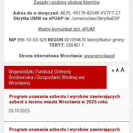
Zasady i godziny obsługi Klientów
Adres do e-doręczeń:
AE:PL-95179-82549-VVTFT-27
Skrytka UMW na ePUAP-ie:
/umwroclaw/SkrytkaESP
Ważny komunikat dot. ePUAP
NIP
896-10-03-529
REGON
001094670 Identyfikator gminy
TERYT:
026401 1
Strona internetowa Wrocławia
:
www.wroclaw.pl
Wyświetlono artykuł "Wojewódzki Fundusz Ochrony Środowiska i
A
po
A
domyś
A
zmniejsz
Wojewódzki Fundusz Ochrony
tekst na
wielk
te
Środowiska i Gospodarki Wodnej we
stronie
tekstu
Wrocławiu
s
stron
Program usuwania azbestu i wyrobów zawierających
azbest z terenu miasta Wrocławia w 2025 roku
23.10.2025
Program usuwania azbestu i wyrobów zawierających