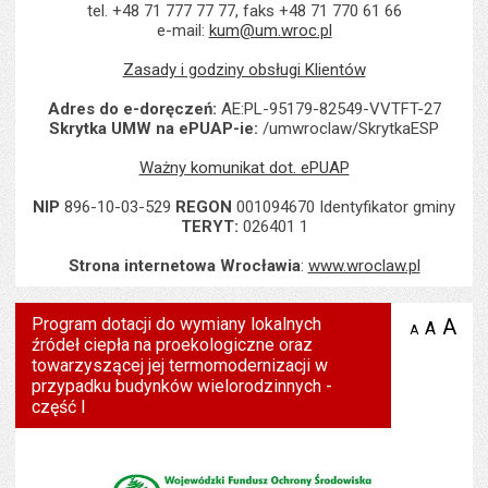
tel. +48 71 777 77 77, faks +48 71 770 61 66
e-mail:
kum@um.wroc.pl
Zasady i godziny obsługi Klientów
Adres do e-doręczeń:
AE:PL-95179-82549-VVTFT-27
Skrytka UMW na ePUAP-ie:
/umwroclaw/SkrytkaESP
Ważny komunikat dot. ePUAP
NIP
896-10-03-529
REGON
001094670 Identyfikator gminy
TERYT:
026401 1
Strona internetowa Wrocławia
:
www.wroclaw.pl
Program dotacji do wymiany lokalnych
A
po
A
domyś
A
zmniejsz
źródeł ciepła na proekologiczne oraz
tekst na
wielk
te
stronie
towarzyszącej jej termomodernizacji w
tekstu
s
przypadku budynków wielorodzinnych -
stron
część I