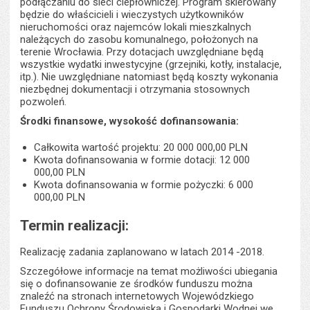
podłączaniu do sieci ciepłowniczej. Program skierowany
będzie do właścicieli i wieczystych użytkowników
nieruchomości oraz najemców lokali mieszkalnych
należących do zasobu komunalnego, położonych na
terenie Wrocławia. Przy dotacjach uwzględniane będą
wszystkie wydatki inwestycyjne (grzejniki, kotły, instalacje,
itp.). Nie uwzględniane natomiast będą koszty wykonania
niezbędnej dokumentacji i otrzymania stosownych
pozwoleń.
Środki finansowe, wysokość dofinansowania:
Całkowita wartość projektu: 20 000 000,00 PLN
Kwota dofinansowania w formie dotacji: 12 000
000,00 PLN
Kwota dofinansowania w formie pożyczki: 6 000
000,00 PLN
Termin realizacji:
Realizację zadania zaplanowano w latach 2014 -2018.
Szczegółowe informacje na temat możliwości ubiegania
się o dofinansowanie ze środków funduszu można
znaleźć na stronach internetowych Wojewódzkiego
Funduszu Ochrony Środowiska i Gospodarki Wodnej we