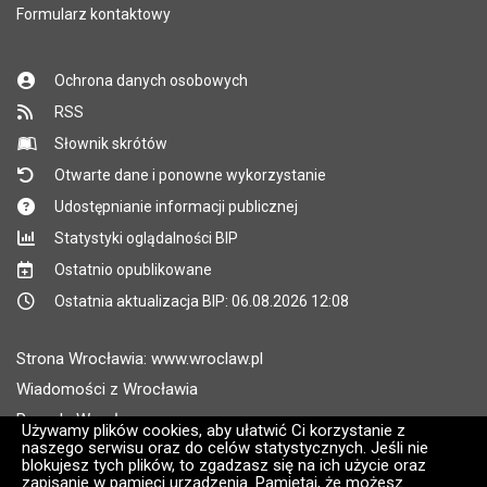
Formularz kontaktowy
Ochrona danych osobowych
RSS
Słownik skrótów
Otwarte dane i ponowne wykorzystanie
Udostępnianie informacji publicznej
Statystyki oglądalności BIP
Ostatnio opublikowane
Ostatnia aktualizacja BIP: 06.08.2026 12:08
Strona Wrocławia: www.wroclaw.pl
Wiadomości z Wrocławia
Pogoda Wrocław
Używamy plików cookies, aby ułatwić Ci korzystanie z
naszego serwisu oraz do celów statystycznych. Jeśli nie
Rozkłady jazdy MPK Wrocław
blokujesz tych plików, to zgadzasz się na ich użycie oraz
Administratorem wroclaw.pl jest: ARAW
zapisanie w pamięci urządzenia. Pamiętaj, że możesz