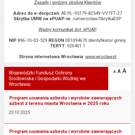
Zasady i godziny obsługi Klientów
Adres do e-doręczeń:
AE:PL-95179-82549-VVTFT-27
Skrytka UMW na ePUAP-ie:
/umwroclaw/SkrytkaESP
Ważny komunikat dot. ePUAP
NIP
896-10-03-529
REGON
001094670 Identyfikator gminy
TERYT:
026401 1
Strona internetowa Wrocławia
:
www.wroclaw.pl
Wyświetlono artykuł "Wojewódzki Fundusz Ochrony Środowiska i
A
po
A
domyś
A
zmniejsz
Wojewódzki Fundusz Ochrony
tekst na
wielk
te
Środowiska i Gospodarki Wodnej we
stronie
tekstu
Wrocławiu
s
stron
Program usuwania azbestu i wyrobów zawierających
azbest z terenu miasta Wrocławia w 2025 roku
23.10.2025
Program usuwania azbestu i wyrobów zawierających