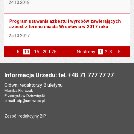
24.10.2018
Program usuwania azbestu i wyrobów zawierających
azbest z terenu miasta Wrocławia w 2017 roku
25.10.2017
5
elementów na stronie
10
elementów
15
elementów
20
elementów
25
elementów
Nr strony:
Strona
1
Strona
2
Strona
3
..
Strona
5
na stronie
na stronie
na stronie
na stronie
st
następna
Stopka
Informacja Urzędu: tel. +48 71 777 77 77
Główni redaktorzy Biuletynu
Monika Florczak
Przemysław Dziewięcki
e-mail:
bip@um.wroc.pl
Zespół redakcyjny BIP