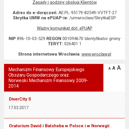
Zasady i godziny obsługi Klientów
Adres do e-doręczeń:
AE:PL-95179-82549-VVTFT-27
Skrytka UMW na ePUAP-ie:
/umwroclaw/SkrytkaESP
Ważny komunikat dot. ePUAP
NIP
896-10-03-529
REGON
001094670 Identyfikator gminy
TERYT:
026401 1
Strona internetowa Wrocławia
:
www.wroclaw.pl
Wyświetlono artykuł "Mechanizm Finansowy Europejskiego Obsz
A
po
A
domyś
A
zmniejsz
Mechanizm Finansowy Europejskiego
tekst na
wielk
te
Obszaru Gospodarczego oraz
stronie
tekstu
Norweski Mechanizm Finansowy 2009-
s
stron
2014
DiverCity II
17.03.2017
Oratorium David i Batsheba w Polsce i w Norwegii