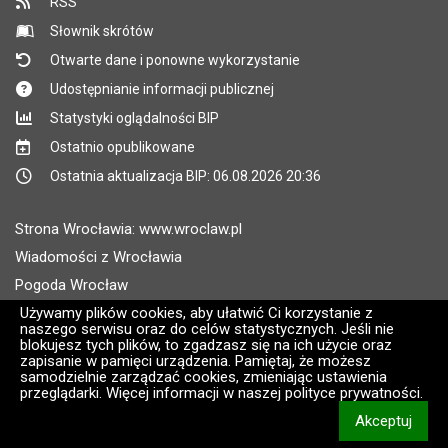
RSS
Słownik skrótów
Otwarte dane i ponowne wykorzystanie
Udostępnianie informacji publicznej
Statystyki oglądalności BIP
Ostatnio opublikowane
Ostatnia aktualizacja BIP: 06.08.2026 20:36
Strona Wrocławia: www.wroclaw.pl
Wiadomości z Wrocławia
Pogoda Wrocław
Rozkłady jazdy MPK Wrocław
Używamy plików cookies, aby ułatwić Ci korzystanie z
naszego serwisu oraz do celów statystycznych. Jeśli nie
Administratorem wroclaw.pl jest: ARAW
blokujesz tych plików, to zgadzasz się na ich użycie oraz
zapisanie w pamięci urządzenia. Pamiętaj, że możesz
samodzielnie zarządzać cookies, zmieniając ustawienia
Wersja systemu: 2.8.30.09
przeglądarki. Więcej informacji w naszej polityce prywatności.
CMS i hosting: Logonet Sp. z o.o. w Bydgoszczy [2]
Akceptuj
informacj