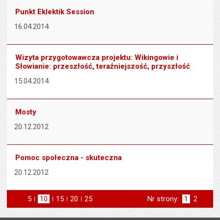
Punkt Eklektik Session
16.04.2014
Wizyta przygotowawcza projektu: Wikingowie i
Słowianie: przeszłość, teraźniejszość, przyszłość
15.04.2014
Mosty
20.12.2012
Pomoc społeczna - skuteczna
20.12.2012
5
elementów na stronie
10
elementów
15
elementów
20
elementów
25
elementów
Nr strony:
Strona
1
Strona
2
na stronie
na stronie
na stronie
na stronie
st
następna