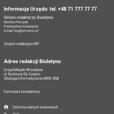
Stopka
Informacja Urzędu: tel. +48 71 777 77 77
Główni redaktorzy Biuletynu
Monika Florczak
Przemysław Dziewięcki
e-mail:
bip@um.wroc.pl
Zespół redakcyjny BIP
Adres redakcji Biuletynu
Urząd Miejski Wrocławia
ul. Kuźnicza 56, II piętro
Obsługa informatyczna UMW:
CUI
Formularz kontaktowy
Ochrona danych osobowych