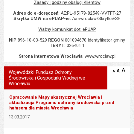
Zasady i godziny obsługi Klientów
Adres do e-doręczeń:
AE:PL-95179-82549-VVTFT-27
Skrytka UMW na ePUAP-ie:
/umwroclaw/SkrytkaESP
Ważny komunikat dot. ePUAP
NIP
896-10-03-529
REGON
001094670 Identyfikator gminy
TERYT:
026401 1
Strona internetowa Wrocławia
:
www.wroclaw.pl
Wyświetlono artykuł "Wojewódzki Fundusz Ochrony Środowiska i
A
po
A
domyś
A
zmniejsz
Wojewódzki Fundusz Ochrony
tekst na
wielk
te
Środowiska i Gospodarki Wodnej we
stronie
tekstu
Wrocławiu
s
stron
Opracowanie Mapy akustycznej Wrocławia i
aktualizacja Programu ochrony środowiska przed
hałasem dla miasta Wrocławia
13.03.2017