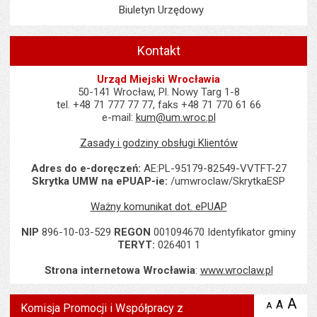
Biuletyn Urzędowy
Kontakt
Urząd Miejski Wrocławia
50-141 Wrocław, Pl. Nowy Targ 1-8
tel. +48 71 777 77 77, faks +48 71 770 61 66
e-mail:
kum@um.wroc.pl
Zasady i godziny obsługi Klientów
Adres do e-doręczeń:
AE:PL-95179-82549-VVTFT-27
Skrytka UMW na ePUAP-ie:
/umwroclaw/SkrytkaESP
Ważny komunikat dot. ePUAP
NIP
896-10-03-529
REGON
001094670 Identyfikator gminy
TERYT:
026401 1
Strona internetowa Wrocławia
:
www.wroclaw.pl
Wyświetlono artykuł " Komisja Promocji i Współpracy z Zagranicą"
A
po
A
domyś
A
zmniejsz
Komisja Promocji i Współpracy z
tekst na