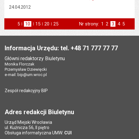
24.04.2012
5
elementów na stronie
10
elementów
15
elementów
20
elementów
25
elementów
Nr strony:
Strona
1
Strona
2
Strona
3
Strona
4
Strona
5
na stronie
na stronie
na stronie
na stronie
strona
st
poprzednia
następna
Stopka
Informacja Urzędu: tel. +48 71 777 77 77
Główni redaktorzy Biuletynu
Monika Florczak
Przemysław Dziewięcki
e-mail:
bip@um.wroc.pl
Zespół redakcyjny BIP
Adres redakcji Biuletynu
Urząd Miejski Wrocławia
ul. Kuźnicza 56, II piętro
Obsługa informatyczna UMW:
CUI