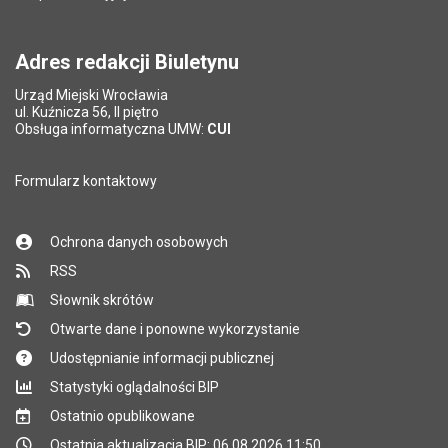
Pytanie antyspamowe
Podaj słownie
Pole wymagane
wynik działania: 2 plus 8
*
Adres redakcji Biuletynu
Urząd Miejski Wrocławia
*
ul. Kuźnicza 56, II piętro
Pole wymagane
Obsługa informatyczna UMW:
CUI
Formularz kontaktowy
Ochrona danych osobowych
RSS
Słownik skrótów
Otwarte dane i ponowne wykorzystanie
Udostępnianie informacji publicznej
Statystyki oglądalności BIP
Ostatnio opublikowane
Ostatnia aktualizacja BIP: 06.08.2026 11:50