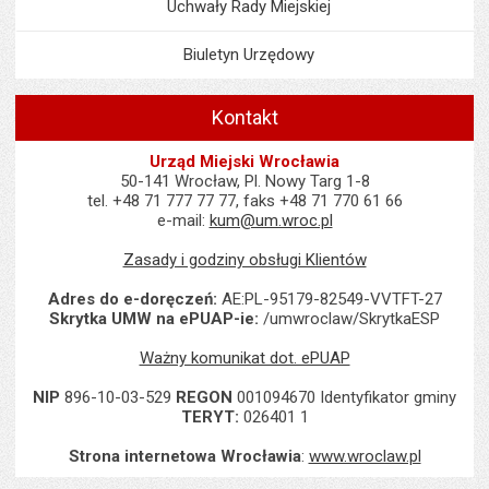
Uchwały Rady Miejskiej
Biuletyn Urzędowy
Kontakt
Urząd Miejski Wrocławia
50-141 Wrocław, Pl. Nowy Targ 1-8
tel. +48 71 777 77 77, faks +48 71 770 61 66
e-mail:
kum@um.wroc.pl
Zasady i godziny obsługi Klientów
Adres do e-doręczeń:
AE:PL-95179-82549-VVTFT-27
Skrytka UMW na ePUAP-ie:
/umwroclaw/SkrytkaESP
Ważny komunikat dot. ePUAP
NIP
896-10-03-529
REGON
001094670 Identyfikator gminy
TERYT:
026401 1
Strona internetowa Wrocławia
:
www.wroclaw.pl