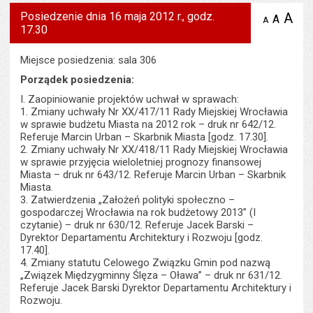
Posiedzenie dnia 16 maja 2012 r., godz.
A
po
A
domyś
A
zmniejsz
17.30
tekst na
wielk
te
stronie
tekstu
s
stron
Miejsce posiedzenia: sala 306
Porządek posiedzenia:
I. Zaopiniowanie projektów uchwał w sprawach:
1. Zmiany uchwały Nr XX/417/11 Rady Miejskiej Wrocławia
w sprawie budżetu Miasta na 2012 rok – druk nr 642/12.
Referuje Marcin Urban – Skarbnik Miasta [godz. 17.30].
2. Zmiany uchwały Nr XX/418/11 Rady Miejskiej Wrocławia
w sprawie przyjęcia wieloletniej prognozy finansowej
Miasta – druk nr 643/12. Referuje Marcin Urban – Skarbnik
Miasta.
3. Zatwierdzenia „Założeń polityki społeczno –
gospodarczej Wrocławia na rok budżetowy 2013” (I
czytanie) – druk nr 630/12. Referuje Jacek Barski –
Dyrektor Departamentu Architektury i Rozwoju [godz.
17.40].
4. Zmiany statutu Celowego Związku Gmin pod nazwą
„Związek Międzygminny Ślęza – Oława” – druk nr 631/12.
Referuje Jacek Barski Dyrektor Departamentu Architektury i
Rozwoju.