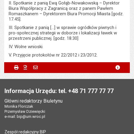
II. Spotkanie z panią Ewą Gołąb-Nowakowską – Dyrektor
Biura Współpracy z Zagranicą oraz z panem Pawłem
Romaszkanem – Dyrektorem Biura Promocji Miasta [godz.
17.45].
III. Spotkanie z panią [...] w sprawie ogródków piwnych i
pro-społecznej strategii w doborze i lokalizacji ławek w
przestrzeni publicznej. [godz. 18.30]
IV. Wolne wnioski.
V. Przyjęcie protokołów nr 22/2012 i 23/2012.
Metryczka
Powiadom znajomego
Podmiot udostępniający:
Urząd Miejski Wrocławia
Drukuj
Zapisz do PDF
Powiadom znajomego
metryc
Powiadom znajomego
Pole wymagane
Twoje imię i nazwisko
*
Wytworzył:
Katarzyna Hubicka
Stopka
Odpowiedzialny za treść:
Bartłomiej Świerczewski
Pole wymagane
Twój adres e-mail
*
Informacja Urzędu: tel. +48 71 777 77 77
Data wytworzenia:
14.05.2012
Główni redaktorzy Biuletynu
Pole wymagane
Tytuł e-maila
*
Monika Florczak
Opublikował w BIP:
Bartłomiej Świerczewski
Przemysław Dziewięcki
Data opublikowania:
14.05.2012 11:33
e-mail:
bip@um.wroc.pl
Pole wymagane
Adres e-mail znajomego
*
Liczba wyświetleń:
223
Zespół redakcyjny BIP