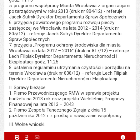
godz. 11.15
5. programu współpracy Miasta Wrocławia z organizacjami
pozarządowymi w roku 2013 (druk nr 804/12) - referuje
Jacek Sutryk Dyrektor Departamentu Spraw Społecznych
6. przyjęcia powiatowego programu rozwoju pieczy
zastępczej we Wrocławiu na lata 2012 - 2014 (druk nr
805/12) - referuje Jacek Sutryk Dyrektor Departamentu
Spraw Społecznych
7. przyjęcia „Programu ochrony środowiska dla miasta
Wrocławia na lata 2012 – 2015” (druk nr 817/12) – referuje
Lech Filipiak Dyrektor Departamentu Nieruchomości i
Eksploatacji godz. 11.25
8. ustalenia regulaminu utrzymania czystości i porządku na
terenie Wrocławia (druk nr 838/12) – referuje Lech Filipiak
Dyrektor Departamentu Nieruchomości i Eksploatacji
II. Sprawy bieżące.
1. Pismo Przewodniczącego RMW w sprawie projektu
budżetu na 2013 rok oraz projektu Wieloletniej Prognozy
Finansowej na lata 2013 – 2043
2. Pismo Zespołu Tanecznego Zgraja z dnia 15
października 2012 r. z prośbą o nawiązanie współpracy
III. Wolne wnioski.
Metryczka
Powiadom znajomego
Podmiot udostępniający:
Urząd Miejski Wrocławia
Drukuj
Zapisz do PDF
Powiadom znajomego
metryc