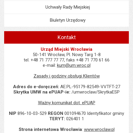
Uchwały Rady Miejskiej
Biuletyn Urzędowy
Kontakt
Urząd Miejski Wrocławia
50-141 Wrocław, Pl. Nowy Targ 1-8
tel. +48 71 777 77 77, faks +48 71 770 61 66
e-mail:
kum@um.wroc.pl
Zasady i godziny obsługi Klientów
Adres do e-doręczeń:
AE:PL-95179-82549-VVTFT-27
Skrytka UMW na ePUAP-ie:
/umwroclaw/SkrytkaESP
Ważny komunikat dot. ePUAP
NIP
896-10-03-529
REGON
001094670 Identyfikator gminy
TERYT:
026401 1
Strona internetowa Wrocławia
:
www.wroclaw.pl