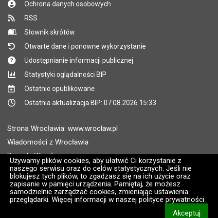
Ochrona danych osobowych
RSS
Słownik skrótów
Otwarte dane i ponowne wykorzystanie
Udostępnianie informacji publicznej
Statystyki oglądalności BIP
Ostatnio opublikowane
Ostatnia aktualizacja BIP: 07.08.2026 15:33
Strona Wrocławia: www.wroclaw.pl
Wiadomości z Wrocławia
Pogoda Wrocław
Używamy plików cookies, aby ułatwić Ci korzystanie z
naszego serwisu oraz do celów statystycznych. Jeśli nie
Rozkłady jazdy MPK Wrocław
blokujesz tych plików, to zgadzasz się na ich użycie oraz
Administratorem wroclaw.pl jest: ARAW
zapisanie w pamięci urządzenia. Pamiętaj, że możesz
samodzielnie zarządzać cookies, zmieniając ustawienia
przeglądarki. Więcej informacji w naszej polityce prywatności.
Wersja systemu: 2.8.30.09
Akceptuj