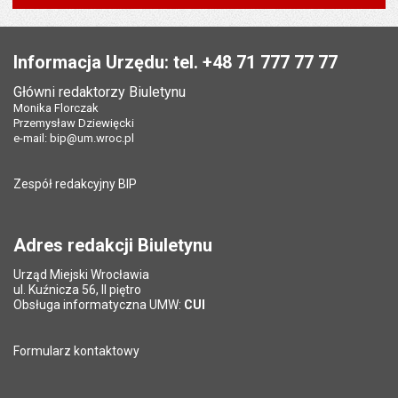
Powiadom znajomego
Pole wymagane
Twoje imię i nazwisko
*
Wytworzył:
Przemysław Leszyński
Stopka
Odpowiedzialny za treść:
Bartłomiej Świerczewski
Pole wymagane
Twój adres e-mail
*
Informacja Urzędu: tel. +48 71 777 77 77
Data wytworzenia:
23.11.2012
Główni redaktorzy Biuletynu
Pole wymagane
Tytuł e-maila
*
Monika Florczak
Opublikował w BIP:
Bartłomiej Świerczewski
Przemysław Dziewięcki
Data opublikowania:
23.11.2012 13:43
e-mail:
bip@um.wroc.pl
Pole wymagane
Adres e-mail znajomego
*
Liczba wyświetleń:
203
Zespół redakcyjny BIP
Pytanie antyspamowe
Podaj słownie
Pole wymagane
wynik działania: 2 razy 3
*
Adres redakcji Biuletynu
Urząd Miejski Wrocławia
*
ul. Kuźnicza 56, II piętro
Pole wymagane
Obsługa informatyczna UMW:
CUI
Formularz kontaktowy