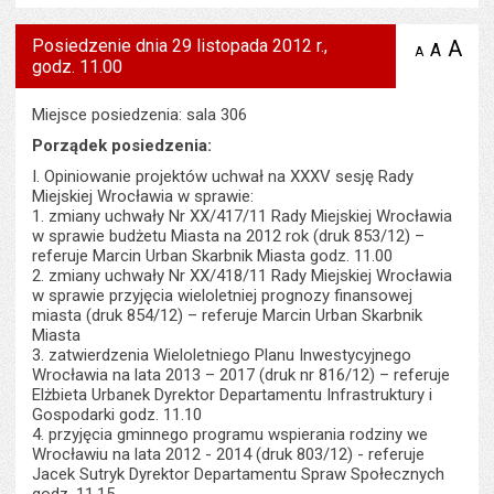
Posiedzenie dnia 29 listopada 2012 r.,
A
po
A
domyś
A
zmniejsz
godz. 11.00
tekst na
wielk
te
stronie
tekstu
s
stron
Miejsce posiedzenia: sala 306
Porządek posiedzenia:
I. Opiniowanie projektów uchwał na XXXV sesję Rady
Miejskiej Wrocławia w sprawie:
1. zmiany uchwały Nr XX/417/11 Rady Miejskiej Wrocławia
w sprawie budżetu Miasta na 2012 rok (druk 853/12) –
referuje Marcin Urban Skarbnik Miasta godz. 11.00
2. zmiany uchwały Nr XX/418/11 Rady Miejskiej Wrocławia
w sprawie przyjęcia wieloletniej prognozy finansowej
miasta (druk 854/12) – referuje Marcin Urban Skarbnik
Miasta
3. zatwierdzenia Wieloletniego Planu Inwestycyjnego
Wrocławia na lata 2013 – 2017 (druk nr 816/12) – referuje
Elżbieta Urbanek Dyrektor Departamentu Infrastruktury i
Gospodarki godz. 11.10
4. przyjęcia gminnego programu wspierania rodziny we
Wrocławiu na lata 2012 - 2014 (druk 803/12) - referuje
Jacek Sutryk Dyrektor Departamentu Spraw Społecznych