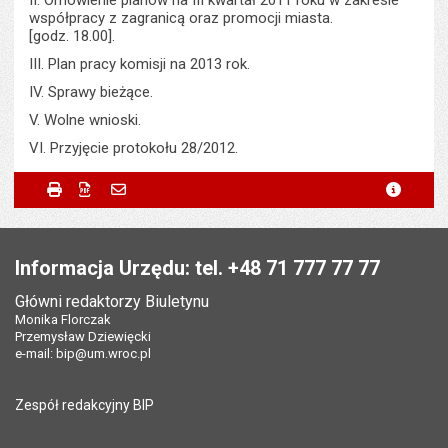
II. Omówienie planów na III kwartał 2011 roku w zakresie
współpracy z zagranicą oraz promocji miasta.
[godz. 18.00].
III. Plan pracy komisji na 2013 rok.
IV. Sprawy bieżące.
V. Wolne wnioski.
VI. Przyjęcie protokołu 28/2012.
Metryczka
Powiadom znajomego
Podmiot udostępniający:
Urząd Miejski Wrocławia
Drukuj
Zapisz do PDF
Powiadom znajomego
metryc
Powiadom znajomego
Pole wymagane
Twoje imię i nazwisko
*
Wytworzył:
Katarzyna Hubicka
Stopka
Odpowiedzialny za treść:
Bartłomiej Świerczewski
Pole wymagane
Twój adres e-mail
*
Informacja Urzędu: tel. +48 71 777 77 77
Data wytworzenia:
11.10.2012
Główni redaktorzy Biuletynu
Pole wymagane
Tytuł e-maila
*
Monika Florczak
Opublikował w BIP:
Bartłomiej Świerczewski
Przemysław Dziewięcki
Data opublikowania:
11.10.2012 12:30
e-mail:
bip@um.wroc.pl
Pole wymagane
Adres e-mail znajomego
*
Liczba wyświetleń:
300
Zespół redakcyjny BIP
Pytanie antyspamowe
Podaj słownie
Pole wymagane
wynik działania: 2 razy 3
*