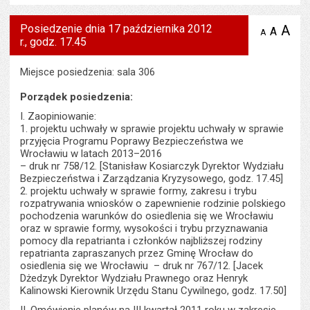
Posiedzenie dnia 17 października 2012
A
po
A
domyś
A
zmniejsz
r., godz. 17.45
tekst na
wielk
te
stronie
tekstu
s
stron
Miejsce posiedzenia: sala 306
Porządek posiedzenia:
I. Zaopiniowanie:
1. projektu uchwały w sprawie projektu uchwały w sprawie
przyjęcia Programu Poprawy Bezpieczeństwa we
Wrocławiu w latach 2013–2016
– druk nr 758/12. [Stanisław Kosiarczyk Dyrektor Wydziału
Bezpieczeństwa i Zarządzania Kryzysowego, godz. 17.45]
2. projektu uchwały w sprawie formy, zakresu i trybu
rozpatrywania wniosków o zapewnienie rodzinie polskiego
pochodzenia warunków do osiedlenia się we Wrocławiu
oraz w sprawie formy, wysokości i trybu przyznawania
pomocy dla repatrianta i członków najbliższej rodziny
repatrianta zapraszanych przez Gminę Wrocław do
osiedlenia się we Wrocławiu – druk nr 767/12. [Jacek
Dżedzyk Dyrektor Wydziału Prawnego oraz Henryk
Kalinowski Kierownik Urzędu Stanu Cywilnego, godz. 17.50]