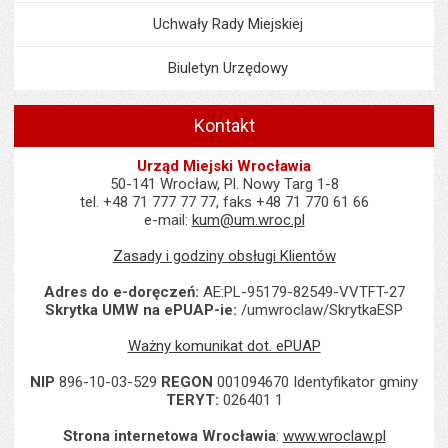
Uchwały Rady Miejskiej
Biuletyn Urzędowy
Kontakt
Urząd Miejski Wrocławia
50-141 Wrocław, Pl. Nowy Targ 1-8
tel. +48 71 777 77 77, faks +48 71 770 61 66
e-mail:
kum@um.wroc.pl
Zasady i godziny obsługi Klientów
Adres do e-doręczeń:
AE:PL-95179-82549-VVTFT-27
Skrytka UMW na ePUAP-ie:
/umwroclaw/SkrytkaESP
Ważny komunikat dot. ePUAP
NIP
896-10-03-529
REGON
001094670 Identyfikator gminy
TERYT:
026401 1
Strona internetowa Wrocławia
:
www.wroclaw.pl