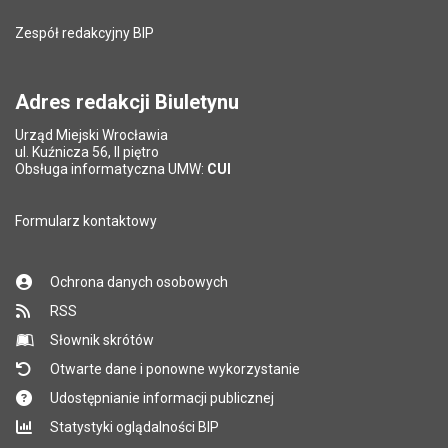
Liczba wyświetleń:
225
Zespół redakcyjny BIP
Pytanie antyspamowe
Podaj słownie
Pole wymagane
wynik działania: 5 plus 7
*
Adres redakcji Biuletynu
Urząd Miejski Wrocławia
*
ul. Kuźnicza 56, II piętro
Pole wymagane
Obsługa informatyczna UMW:
CUI
Formularz kontaktowy
Ochrona danych osobowych
RSS
Słownik skrótów
Otwarte dane i ponowne wykorzystanie
Udostępnianie informacji publicznej
Statystyki oglądalności BIP