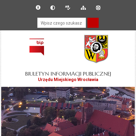
Przejdź do głównego
Przejdź do treści
Deklaracja dostępności
Dla słabowidzących
Wersja tekstowa
Mapa serwisu
Instrukcja obsługi
menu
Wyszukiwarka
BIULETYN INFORMACJI PUBLICZNEJ
Urzędu Miejskiego Wrocławia