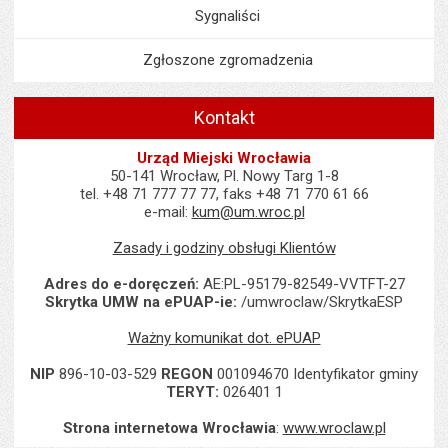
Sygnaliści
Zgłoszone zgromadzenia
Kontakt
Urząd Miejski Wrocławia
50-141 Wrocław, Pl. Nowy Targ 1-8
tel. +48 71 777 77 77, faks +48 71 770 61 66
e-mail:
kum@um.wroc.pl
Zasady i godziny obsługi Klientów
Adres do e-doręczeń:
AE:PL-95179-82549-VVTFT-27
Skrytka UMW na ePUAP-ie:
/umwroclaw/SkrytkaESP
Ważny komunikat dot. ePUAP
NIP
896-10-03-529
REGON
001094670 Identyfikator gminy
TERYT:
026401 1
Strona internetowa Wrocławia
:
www.wroclaw.pl