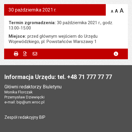
30 października 2021 r.
A
po
A
domyś
A
zmniejsz
tekst na
wielk
te
stronie
tekstu
Termin zgromadzenia:
30 października 2021 r., godz.
s
stron
13.00-15.00
Miejsce:
przed głównym wejściem do Urzędu
Wojewódzkiego, pl. Powstańców Warszawy 1
Metryczka
Powiadom znajomego
Odpowiedzialny za treść:
Wojciech Adamski
Drukuj
Zapisz do PDF
Powiadom znajomego
metryc
Powiadom znajomego
Pole wymagane
Twoje imię i nazwisko
*
Data wytworzenia:
25.10.2021
Stopka
Opublikował w BIP:
Magdalena Zagórska
Pole wymagane
Twój adres e-mail
*
Informacja Urzędu: tel. +48 71 777 77 77
Data opublikowania:
25.10.2021 12:43
Główni redaktorzy Biuletynu
Pole wymagane
Tytuł e-maila
*
Monika Florczak
Liczba wyświetleń:
399
Przemysław Dziewięcki
e-mail:
bip@um.wroc.pl
Pole wymagane
Adres e-mail znajomego
*
Zespół redakcyjny BIP
Pytanie antyspamowe
Podaj słownie
Pole wymagane
wynik działania: 5 plus 7
*