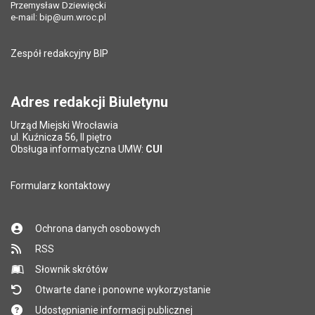
Przemysław Dziewięcki
Data ostatniej aktualizacji:
27.09.2021 10:41
e-mail:
bip@um.wroc.pl
Pole wymagane
Adres e-mail znajomego
*
Liczba wyświetleń:
223
Zespół redakcyjny BIP
Pytanie antyspamowe
Podaj słownie
Pole wymagane
wynik działania: 2 plus 8
*
Adres redakcji Biuletynu
Urząd Miejski Wrocławia
*
ul. Kuźnicza 56, II piętro
Pole wymagane
Obsługa informatyczna UMW:
CUI
Formularz kontaktowy
Ochrona danych osobowych
RSS
Słownik skrótów
Otwarte dane i ponowne wykorzystanie
Udostępnianie informacji publicznej