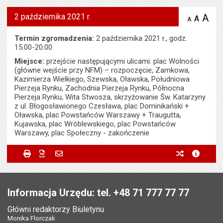
2 października 2021 r.
A
po
A
domyś
A
zmniejsz
tekst na
wielk
te
stronie
tekstu
Termin zgromadzenia:
2 października 2021 r., godz.
s
stron
15.00-20.00
Miejsce:
przejście następującymi ulicami: plac Wolności
(główne wejście przy NFM) – rozpoczęcie, Zamkowa,
Kazimierza Wielkiego, Szewska, Oławska, Południowa
Pierzeja Rynku, Zachodnia Pierzeja Rynku, Północna
Pierzeja Rynku, Wita Stwosza, skrzyżowanie Św. Katarzyny
z ul. Błogosławionego Czesława, plac Dominikański +
Oławska, plac Powstańców Warszawy + Traugutta,
Kujawska, plac Wróblewskiego, plac Powstańców
Warszawy, plac Społeczny - zakończenie
Metryczka
Powiadom znajomego
Odpowiedzialny za treść:
Wojciech Adamski
Drukuj
Zapisz do PDF
Powiadom znajomego
poprzednie w
metryc
Powiadom znajomego
Pole wymagane
Twoje imię i nazwisko
*
Data wytworzenia:
02.09.2021
Stopka
Opublikował w BIP:
Magdalena Zagórska
Pole wymagane
Twój adres e-mail
*
Informacja Urzędu: tel. +48 71 777 77 77
Data opublikowania:
02.09.2021 09:57
Główni redaktorzy Biuletynu
Pole wymagane
Tytuł e-maila
*
Monika Florczak
Ostatnio zaktualizował:
Magdalena Zagórska