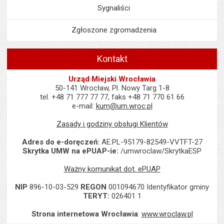
Sygnaliści
Zgłoszone zgromadzenia
Kontakt
Urząd Miejski Wrocławia
50-141 Wrocław, Pl. Nowy Targ 1-8
tel. +48 71 777 77 77, faks +48 71 770 61 66
e-mail:
kum@um.wroc.pl
Zasady i godziny obsługi Klientów
Adres do e-doręczeń:
AE:PL-95179-82549-VVTFT-27
Skrytka UMW na ePUAP-ie:
/umwroclaw/SkrytkaESP
Ważny komunikat dot. ePUAP
NIP
896-10-03-529
REGON
001094670 Identyfikator gminy
TERYT:
026401 1
Strona internetowa Wrocławia
:
www.wroclaw.pl