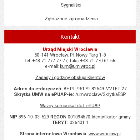
Sygnaliści
Zgłoszone zgromadzenia
Kontakt
Urząd Miejski Wrocławia
50-141 Wrocław, Pl. Nowy Targ 1-8
tel. +48 71 777 77 77, faks +48 71 770 61 66
e-mail:
kum@um.wroc.pl
Zasady i godziny obsługi Klientów
Adres do e-doręczeń:
AE:PL-95179-82549-VVTFT-27
Skrytka UMW na ePUAP-ie:
/umwroclaw/SkrytkaESP
Ważny komunikat dot. ePUAP
NIP
896-10-03-529
REGON
001094670 Identyfikator gminy
TERYT:
026401 1
Strona internetowa Wrocławia
:
www.wroclaw.pl