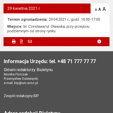
29 kwietnia 2021 r.
A
po
A
domyś
A
zmniejsz
tekst na
wielk
te
stronie
tekstu
Termin zgromadzenia:
29.04.2021 r., godz. 10:00-17:00
s
stron
Miejsce:
bł. Czesława/ul. Oławska, przy przejściu
podziemnym od strony rynku.
Metryczka
Powiadom znajomego
Odpowiedzialny za treść:
Wojciech Adamski
Drukuj
Zapisz do PDF
Powiadom znajomego
metryc
Powiadom znajomego
Pole wymagane
Twoje imię i nazwisko
*
Data wytworzenia:
27.04.2021
Stopka
Opublikował w BIP:
Michał Wertka
Pole wymagane
Twój adres e-mail
*
Informacja Urzędu: tel. +48 71 777 77 77
Data opublikowania:
27.04.2021 22:59
Główni redaktorzy Biuletynu
Pole wymagane
Tytuł e-maila
*
Monika Florczak
Liczba wyświetleń:
220
Przemysław Dziewięcki
e-mail:
bip@um.wroc.pl
Pole wymagane
Adres e-mail znajomego
*
Zespół redakcyjny BIP
Pytanie antyspamowe
Podaj słownie
Pole wymagane
wynik działania: 5 plus 7
*