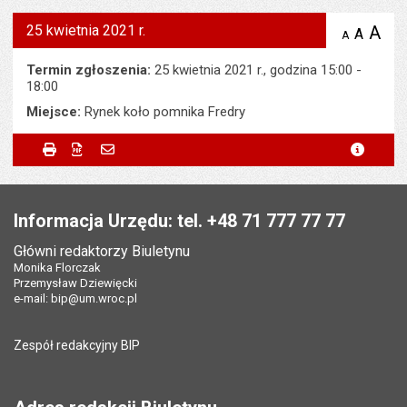
25 kwietnia 2021 r.
A
po
A
domyś
A
zmniejsz
tekst na
wielk
te
stronie
tekstu
Termin zgłoszenia:
25 kwietnia 2021 r., godzina 15:00 -
s
stron
18:00
Miejsce:
Rynek koło pomnika Fredry
Metryczka
Powiadom znajomego
Odpowiedzialny za treść:
Wojciech Adamski
Drukuj
Zapisz do PDF
Powiadom znajomego
metryc
Powiadom znajomego
Pole wymagane
Twoje imię i nazwisko
*
Data wytworzenia:
22.04.2021
Stopka
Opublikował w BIP:
Leszek Jasiński
Pole wymagane
Twój adres e-mail
*
Informacja Urzędu: tel. +48 71 777 77 77
Data opublikowania:
22.04.2021 16:56
Główni redaktorzy Biuletynu
Pole wymagane
Tytuł e-maila
*
Monika Florczak
Liczba wyświetleń:
198
Przemysław Dziewięcki
e-mail:
bip@um.wroc.pl
Pole wymagane
Adres e-mail znajomego
*
Zespół redakcyjny BIP
Pytanie antyspamowe
Podaj słownie
Pole wymagane
wynik działania: 16 minus 9
*