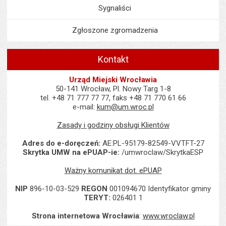
Sygnaliści
Zgłoszone zgromadzenia
Kontakt
Urząd Miejski Wrocławia
50-141 Wrocław, Pl. Nowy Targ 1-8
tel. +48 71 777 77 77, faks +48 71 770 61 66
e-mail:
kum@um.wroc.pl
Zasady i godziny obsługi Klientów
Adres do e-doręczeń:
AE:PL-95179-82549-VVTFT-27
Skrytka UMW na ePUAP-ie:
/umwroclaw/SkrytkaESP
Ważny komunikat dot. ePUAP
NIP
896-10-03-529
REGON
001094670 Identyfikator gminy
TERYT:
026401 1
Strona internetowa Wrocławia
:
www.wroclaw.pl