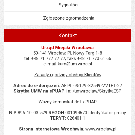
Sygnaliści
Zgłoszone zgromadzenia
Kontakt
Urząd Miejski Wrocławia
50-141 Wrocław, Pl. Nowy Targ 1-8
tel. +48 71 777 77 77, faks +48 71 770 61 66
e-mail:
kum@um.wroc.pl
Zasady i godziny obsługi Klientów
Adres do e-doręczeń:
AE:PL-95179-82549-VVTFT-27
Skrytka UMW na ePUAP-ie:
/umwroclaw/SkrytkaESP
Ważny komunikat dot. ePUAP
NIP
896-10-03-529
REGON
001094670 Identyfikator gminy
TERYT:
026401 1
Strona internetowa Wrocławia
:
www.wroclaw.pl