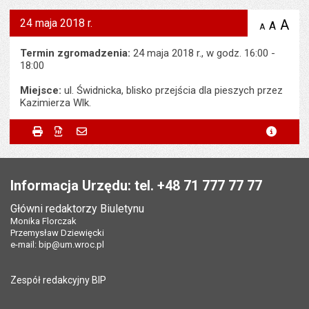
24 maja 2018 r.
A
po
A
domyś
A
zmniejsz
tekst na
wielk
te
stronie
tekstu
Termin zgromadzenia:
24 maja 2018 r., w godz. 16:00 -
s
stron
18:00
Miejsce:
ul. Świdnicka, blisko przejścia dla pieszych przez
Kazimierza Wlk.
Metryczka
Powiadom znajomego
Odpowiedzialny za treść:
Stanisław Kosiarczyk
Drukuj
Zapisz do PDF
Powiadom znajomego
metryc
Powiadom znajomego
Pole wymagane
Twoje imię i nazwisko
*
Data wytworzenia:
22.05.2018
Stopka
Opublikował w BIP:
Jarosław Malarz
Pole wymagane
Twój adres e-mail
*
Informacja Urzędu: tel. +48 71 777 77 77
Data opublikowania:
22.05.2018 18:55
Główni redaktorzy Biuletynu
Pole wymagane
Tytuł e-maila
*
Monika Florczak
Liczba wyświetleń:
247
Przemysław Dziewięcki
e-mail:
bip@um.wroc.pl
Pole wymagane
Adres e-mail znajomego
*
Zespół redakcyjny BIP
Pytanie antyspamowe
Podaj słownie
Pole wymagane
wynik działania: 2 razy 3
*